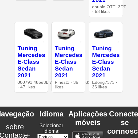
doubleIOTT_3DT
· 53 likes
Tuning
Tuning
Tuning
Mercedes
Mercedes
Mercedes
E-Class
E-Class
E-Class
Sedan
Sedan
Sedan
2021
2021
2021
000791.486e3bf7c1e44ce3bc386b33bf7d334e.0016
Finest1 · 36
Edong7373 ·
· 47 likes
likes
36 likes
avegação
Idioma
Aplicações
Conecte
móveis
se
sobre
Selecionar
connosc
idioma:
Contacte-