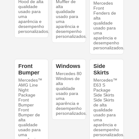
Hood de alta
Muffler de
Mercedes
qualidade
alta
Front
usado para
qualidade
Fenders de
uma
usado para
alta
aparência e
uma
qualidade
desempenho
aparência e
usado para
personalizados.
desempenho
uma
personalizados.
aparência e
desempenho
personalizados.
Front
Windows
Side
Bumper
Skirts
Mercedes 80
Windows de
Mercedes™
Mercedes™
alta
AMG Line
E63 S
qualidade
Night
Package
usado para
Package
Side Skirts
uma
Front
Side Skirts
aparência e
Bumper
de alta
desempenho
Front
qualidade
personalizados.
Bumper de
usado para
alta
uma
qualidade
aparência e
usado para
desempenho
uma
personalizados.