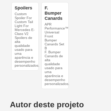
Spoilers
F.
Bumper
Custom
Spoiler For
Canards
Custom Tail
APR
Light For
Performance™
Mercedes E-
Universal
Class V2
Front
Spoilers de
Bumper
alta
Canards Set
qualidade
B
usado para
F. Bumper
uma
Canards de
aparência e
alta
desempenho
qualidade
personalizados.
usado para
uma
aparência e
desempenho
personalizados.
Autor deste projeto