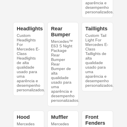
aparência e
desempenho
personalizados.
Headlights
Rear
Taillights
Bumper
Custom
Custom Tail
Headlights
Light For
Mercedes™
For
Mercedes E-
E63 S Night
Mercedes E-
Class
Package
Class
Taillights de
Rear
Headlights
alta
Bumper
de alta
qualidade
Rear
qualidade
usado para
Bumper de
usado para
uma
alta
uma
aparência e
qualidade
aparência e
desempenho
usado para
desempenho
personalizados.
uma
personalizados.
aparência e
desempenho
personalizados.
Hood
Muffler
Front
Fenders
Mercedes
Mercedes