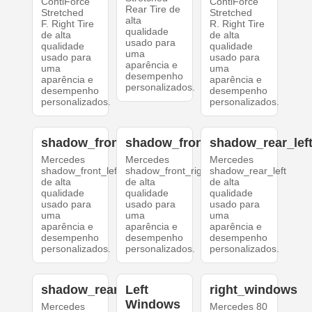
ContiForce
ContiForce
Rear Tire de
Stretched
Stretched
alta
F. Right Tire
R. Right Tire
qualidade
de alta
de alta
usado para
qualidade
qualidade
uma
usado para
usado para
aparência e
uma
uma
desempenho
aparência e
aparência e
personalizados.
desempenho
desempenho
personalizados.
personalizados.
shadow_front_left
shadow_front_right
shadow_rear_lef
Mercedes
Mercedes
Mercedes
shadow_front_left
shadow_front_right
shadow_rear_left
de alta
de alta
de alta
qualidade
qualidade
qualidade
usado para
usado para
usado para
uma
uma
uma
aparência e
aparência e
aparência e
desempenho
desempenho
desempenho
personalizados.
personalizados.
personalizados.
shadow_rear_right
Left
right_windows
Windows
Mercedes
Mercedes 80