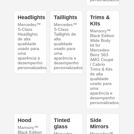
Headlights
Taillights
Trims &
Kits
Mercedes™
Mercedes™
S-Class
S-Class
Mansory™
Headlights
Taillights de
Black Edition
de alta
alta
Wide Body
qualidade
qualidade
kit for
usado para
usado para
Mercedes-
uma
uma
Benz S63
aparência e
aparência e
AMG Coupé
desempenho
desempenho
/ Cabrio
personalizados.
personalizados.
Trims & Kits
de alta
qualidade
usado para
uma
aparência e
desempenho
personalizados.
Hood
Tinted
Side
glass
Mirrors
Mansory™
Black Edition
Mercedes
Mercedes™