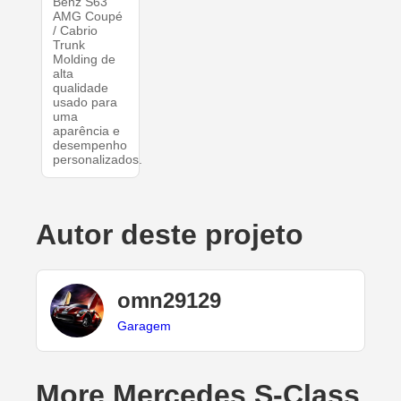
Benz S63
AMG Coupé
/ Cabrio
Trunk
Molding de
alta
qualidade
usado para
uma
aparência e
desempenho
personalizados.
Autor deste projeto
omn29129
Garagem
More Mercedes S-Class