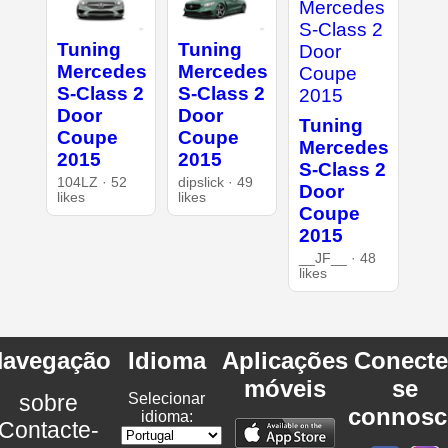
Tuning
Tuning
Mercedes
Mercedes
S-Class 2
S-Class 2
Door
Door
Tuning
Coupe
Coupe
Mercedes
2015
2015
S-Class 2
104LZ · 52
dipslick · 49
Door
likes
likes
Coupe
2015
__JF__ · 48
likes
avegação
Idioma
Aplicações
Conecte
móveis
se
sobre
Selecionar
connosc
idioma:
Contacte-