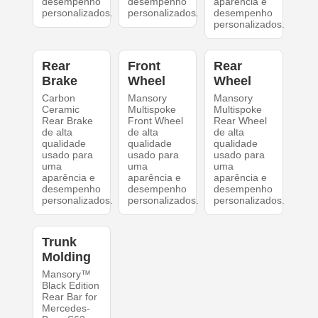
desempenho
desempenho
aparência e
personalizados.
personalizados.
desempenho
personalizados.
Rear
Front
Rear
Brake
Wheel
Wheel
Carbon
Mansory
Mansory
Ceramic
Multispoke
Multispoke
Rear Brake
Front Wheel
Rear Wheel
de alta
de alta
de alta
qualidade
qualidade
qualidade
usado para
usado para
usado para
uma
uma
uma
aparência e
aparência e
aparência e
desempenho
desempenho
desempenho
personalizados.
personalizados.
personalizados.
Trunk
Molding
Mansory™
Black Edition
Rear Bar for
Mercedes-