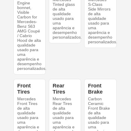
Engine
Tinted glass
S-Class
bonnet,
de alta
Side Mirrors
Visible
qualidade
de alta
Carbon for
usado para
qualidade
Mercedes-
uma
usado para
Benz S63
aparência e
uma
AMG Coupé
desempenho
aparência e
/ Cabrio
personalizados.
desempenho
Hood de alta
personalizados.
qualidade
usado para
uma
aparência e
desempenho
personalizados.
Front
Rear
Front
Tires
Tires
Brake
Mercedes
Mercedes
Carbon
Front Tires
Rear Tires
Ceramic
de alta
de alta
Front Brake
qualidade
qualidade
de alta
usado para
usado para
qualidade
uma
uma
usado para
aparência e
aparência e
uma