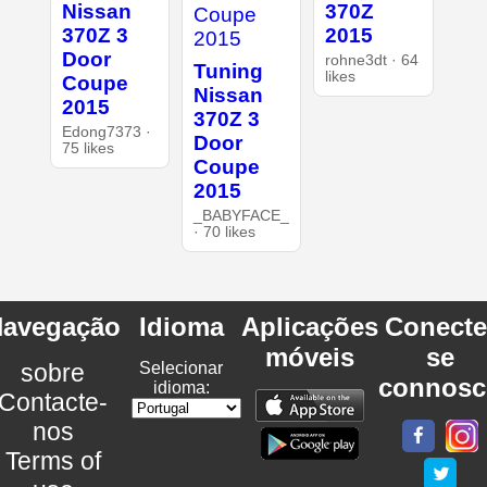
Nissan
370Z
370Z 3
2015
Door
rohne3dt · 64
Tuning
likes
Coupe
Nissan
2015
370Z 3
Edong7373 ·
Door
75 likes
Coupe
2015
_BABYFACE_
· 70 likes
avegação
Idioma
Aplicações
Conecte
móveis
se
sobre
Selecionar
connosc
idioma:
Contacte-
nos
Terms of