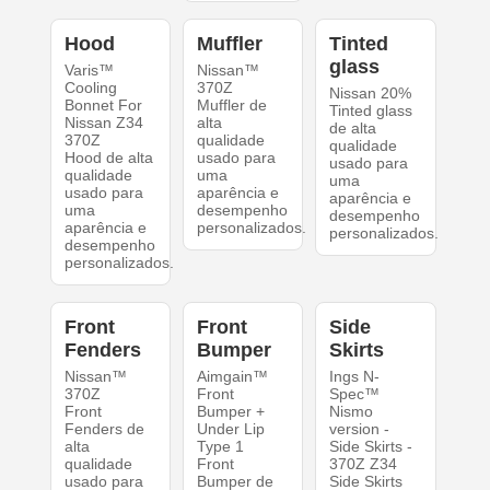
Hood
Muffler
Tinted
glass
Varis™
Nissan™
Cooling
370Z
Nissan 20%
Bonnet For
Muffler de
Tinted glass
Nissan Z34
alta
de alta
370Z
qualidade
qualidade
Hood de alta
usado para
usado para
qualidade
uma
uma
usado para
aparência e
aparência e
uma
desempenho
desempenho
aparência e
personalizados.
personalizados.
desempenho
personalizados.
Front
Front
Side
Fenders
Bumper
Skirts
Nissan™
Aimgain™
Ings N-
370Z
Front
Spec™
Front
Bumper +
Nismo
Fenders de
Under Lip
version -
alta
Type 1
Side Skirts -
qualidade
Front
370Z Z34
usado para
Bumper de
Side Skirts