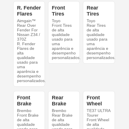
R. Fender
Front
Rear
Flares
Tires
Tires
Aimgain™
Toyo
Toyo
Rear Over
Front Tires
Rear Tires
Fender For
de alta
de alta
Nissan Z34 /
qualidade
qualidade
370Z
usado para
usado para
R. Fender
uma
uma
Flares de
aparência e
aparência e
alta
desempenho
desempenho
qualidade
personalizados.
personalizados.
usado para
uma
aparência e
desempenho
personalizados.
Front
Rear
Front
Brake
Brake
Wheel
Brembo
Brembo
TE37 ULTRA
Front Brake
Rear Brake
Tourer
de alta
de alta
Front Wheel
qualidade
qualidade
de alta