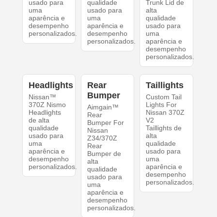
usado para
qualidade
Trunk Lid de
uma
usado para
alta
aparência e
uma
qualidade
desempenho
aparência e
usado para
personalizados.
desempenho
uma
personalizados.
aparência e
desempenho
personalizados.
Headlights
Rear
Taillights
Bumper
Nissan™
Custom Tail
370Z Nismo
Lights For
Aimgain™
Headlights
Nissan 370Z
Rear
de alta
V2
Bumper For
qualidade
Taillights de
Nissan
usado para
alta
Z34/370Z
uma
qualidade
Rear
aparência e
usado para
Bumper de
desempenho
uma
alta
personalizados.
aparência e
qualidade
desempenho
usado para
personalizados.
uma
aparência e
desempenho
personalizados.