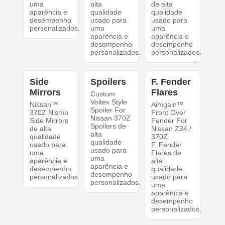
uma
alta
de alta
aparência e
qualidade
qualidade
desempenho
usado para
usado para
personalizados.
uma
uma
aparência e
aparência e
desempenho
desempenho
personalizados.
personalizados.
Side
Spoilers
F. Fender
Mirrors
Flares
Custom
Voltex Style
Nissan™
Aimgain™
Spoiler For
370Z Nismo
Front Over
Nissan 370Z
Side Mirrors
Fender For
Spoilers de
de alta
Nissan Z34 /
alta
qualidade
370Z
qualidade
usado para
F. Fender
usado para
uma
Flares de
uma
aparência e
alta
aparência e
desempenho
qualidade
desempenho
personalizados.
usado para
personalizados.
uma
aparência e
desempenho
personalizados.