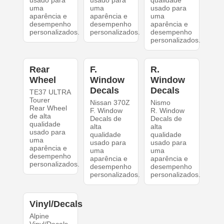
usado para
usado para
qualidade
uma
uma
usado para
aparência e
aparência e
uma
desempenho
desempenho
aparência e
personalizados.
personalizados.
desempenho
personalizados.
Rear
F.
R.
Wheel
Window
Window
Decals
Decals
TE37 ULTRA
Tourer
Nissan 370Z
Nismo
Rear Wheel
F. Window
R. Window
de alta
Decals de
Decals de
qualidade
alta
alta
usado para
qualidade
qualidade
uma
usado para
usado para
aparência e
uma
uma
desempenho
aparência e
aparência e
personalizados.
desempenho
desempenho
personalizados.
personalizados.
Vinyl/Decals
Alpine