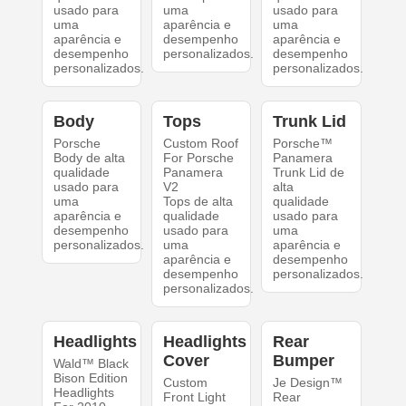
usado para
uma
usado para
uma
aparência e
uma
aparência e
desempenho
aparência e
desempenho
personalizados.
desempenho
personalizados.
personalizados.
Body
Tops
Trunk Lid
Porsche
Custom Roof
Porsche™
Body de alta
For Porsche
Panamera
qualidade
Panamera
Trunk Lid de
usado para
V2
alta
uma
Tops de alta
qualidade
aparência e
qualidade
usado para
desempenho
usado para
uma
personalizados.
uma
aparência e
aparência e
desempenho
desempenho
personalizados.
personalizados.
Headlights
Headlights
Rear
Cover
Bumper
Wald™ Black
Bison Edition
Custom
Je Design™
Headlights
Front Light
Rear