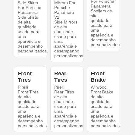
For Porsche
Side Skirts
Mirrors For
Panamera
For Porsche
Porsche
Spoilers de
Panamera
Panamera
alta
Side Skirts
V2
qualidade
de alta
Side Mirrors
usado para
qualidade
de alta
uma
usado para
qualidade
aparência e
uma
usado para
desempenho
aparência e
uma
personalizados.
desempenho
aparência e
personalizados.
desempenho
personalizados.
Front
Rear
Front
Tires
Tires
Brake
Pirelli
Pirelli
Wilwood
Front Tires
Rear Tires
Front Brake
de alta
de alta
de alta
qualidade
qualidade
qualidade
usado para
usado para
usado para
uma
uma
uma
aparência e
aparência e
aparência e
desempenho
desempenho
desempenho
personalizados.
personalizados.
personalizados.