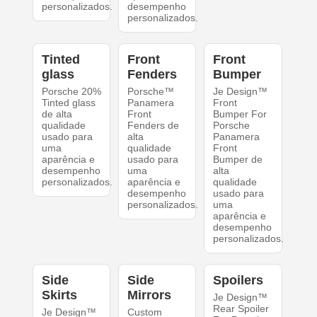
personalizados.
desempenho
personalizados.
Tinted
Front
Front
glass
Fenders
Bumper
Porsche 20%
Porsche™
Je Design™
Tinted glass
Panamera
Front
de alta
Front
Bumper For
qualidade
Fenders de
Porsche
usado para
alta
Panamera
uma
qualidade
Front
aparência e
usado para
Bumper de
desempenho
uma
alta
personalizados.
aparência e
qualidade
desempenho
usado para
personalizados.
uma
aparência e
desempenho
personalizados.
Side
Side
Spoilers
Skirts
Mirrors
Je Design™
Rear Spoiler
Je Design™
Custom