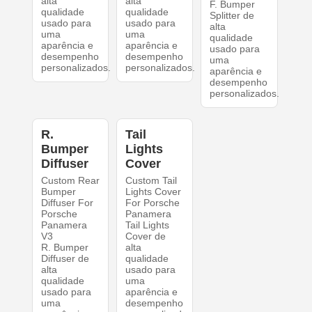
alta
alta
F. Bumper
qualidade
qualidade
Splitter de
usado para
usado para
alta
uma
uma
qualidade
aparência e
aparência e
usado para
desempenho
desempenho
uma
personalizados.
personalizados.
aparência e
desempenho
personalizados.
R.
Tail
Bumper
Lights
Diffuser
Cover
Custom Rear
Custom Tail
Bumper
Lights Cover
Diffuser For
For Porsche
Porsche
Panamera
Panamera
Tail Lights
V3
Cover de
R. Bumper
alta
Diffuser de
qualidade
alta
usado para
qualidade
uma
usado para
aparência e
uma
desempenho