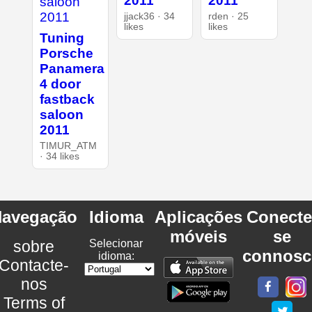
2011
2011
jjack36 · 34
rden · 25
likes
likes
Tuning
Porsche
Panamera
4 door
fastback
saloon
2011
TIMUR_ATM
· 34 likes
avegação
Idioma
Aplicações
Conecte
móveis
se
sobre
Selecionar
connosc
idioma:
Contacte-
nos
Terms of