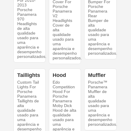
For 2010-
Cover For
Bumper For
2013
Porsche
Porsche
Porsche
Panamera
Panamera
Panamera
V2
Rear
970
Headlights
Bumper de
Headlights
Cover de
alta
de alta
alta
qualidade
qualidade
qualidade
usado para
usado para
usado para
uma
uma
uma
aparência e
aparência e
aparência e
desempenho
desempenho
desempenho
personalizados.
personalizados.
personalizados.
Taillights
Hood
Muffler
Custom Tail
Edo
Porsche™
Lights For
Competition
Panamera
Porsche
Hood For
Muffler de
Panamera
Porsche
alta
Taillights de
Panamera
qualidade
alta
Moby Dick
usado para
qualidade
Hood de alta
uma
usado para
qualidade
aparência e
uma
usado para
desempenho
aparência e
uma
personalizados.
desempenho
aparência e