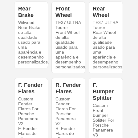
Rear
Front
Rear
Brake
Wheel
Wheel
Wilwood
TE37 ULTRA
TE37 ULTRA
Rear Brake
Tourer
Tourer
de alta
Front Wheel
Rear Wheel
qualidade
de alta
de alta
usado para
qualidade
qualidade
uma
usado para
usado para
aparência e
uma
uma
desempenho
aparência e
aparência e
personalizados.
desempenho
desempenho
personalizados.
personalizados.
F. Fender
R. Fender
F.
Flares
Flares
Bumper
Splitter
Custom
Custom
Fender
Fender
Custom
Flares For
Flares For
Front
Porsche
Porsche
Bumper
Panamera
Panamera
Splitter For
V2
V2
Porsche
F. Fender
R. Fender
Panamera
Flares de
Flares de
V3