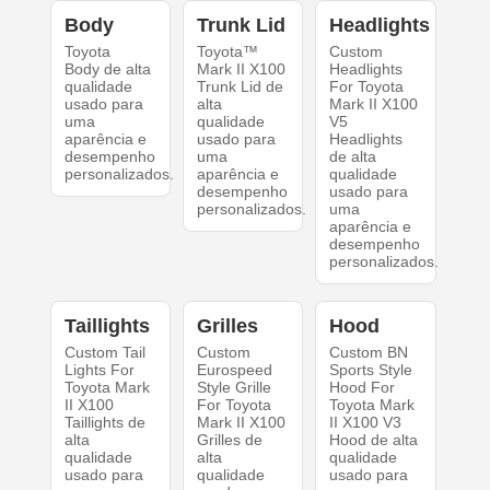
Body
Trunk Lid
Headlights
Toyota
Toyota™
Custom
Body de alta
Mark II X100
Headlights
qualidade
Trunk Lid de
For Toyota
usado para
alta
Mark II X100
uma
qualidade
V5
aparência e
usado para
Headlights
desempenho
uma
de alta
personalizados.
aparência e
qualidade
desempenho
usado para
personalizados.
uma
aparência e
desempenho
personalizados.
Taillights
Grilles
Hood
Custom Tail
Custom
Custom BN
Lights For
Eurospeed
Sports Style
Toyota Mark
Style Grille
Hood For
II X100
For Toyota
Toyota Mark
Taillights de
Mark II X100
II X100 V3
alta
Grilles de
Hood de alta
qualidade
alta
qualidade
usado para
qualidade
usado para