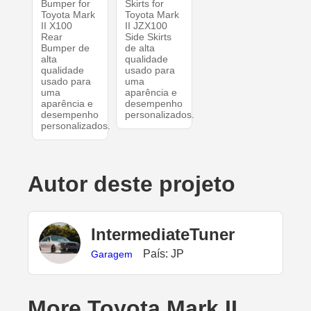
Bumper for
Skirts for
Toyota Mark
Toyota Mark
II X100
II JZX100
Rear
Side Skirts
Bumper de
de alta
alta
qualidade
qualidade
usado para
usado para
uma
uma
aparência e
aparência e
desempenho
desempenho
personalizados.
personalizados.
Autor deste projeto
IntermediateTuner
País: JP
Garagem
More Toyota Mark II