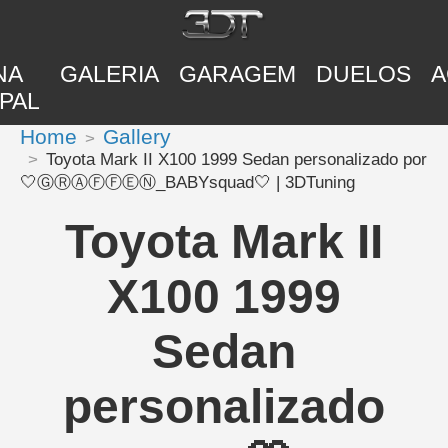
NA
GALERIA
GARAGEM
DUELOS
A
PAL
Home
Gallery
Toyota Mark II X100 1999 Sedan personalizado por
🤍ⒼⓇⒶⒻⒻⒺⓃ_BABYsquad🤍 | 3DTuning
Toyota Mark II
X100 1999
Sedan
personalizado