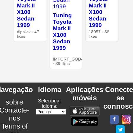
Mark II
Mark II
X100
X100
Tuning
Sedan
Sedan
Toyota
1999
1999
Mark II
dipslick · 47
18057 · 36
X100
likes
likes
Sedan
1999
-
IMPORT_GOD-
· 39 likes
avegação
Idioma
Aplicações
Conecte
móveis
se
sobre
Selecionar
connosc
idioma:
Contacte-
nos
Terms of