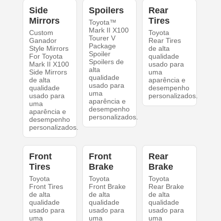
Side
Spoilers
Rear
Mirrors
Tires
Toyota™
Mark II X100
Custom
Toyota
Tourer V
Ganador
Rear Tires
Package
Style Mirrors
de alta
Spoiler
For Toyota
qualidade
Spoilers de
Mark II X100
usado para
alta
Side Mirrors
uma
qualidade
de alta
aparência e
usado para
qualidade
desempenho
uma
usado para
personalizados.
aparência e
uma
desempenho
aparência e
personalizados.
desempenho
personalizados.
Front
Front
Rear
Tires
Brake
Brake
Toyota
Toyota
Toyota
Front Tires
Front Brake
Rear Brake
de alta
de alta
de alta
qualidade
qualidade
qualidade
usado para
usado para
usado para
uma
uma
uma