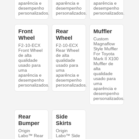
aparência e
aparência e
aparência e
desempenho
desempenho
desempenho
personalizados.
personalizados.
personalizados.
Front
Rear
Muffler
Wheel
Wheel
Custom
Magnaflow
F2-10-ECX
F2-10-ECX
Style Muffler
Front Wheel
Rear Wheel
For Toyota
de alta
de alta
Mark II X100
qualidade
qualidade
Muffler de
usado para
usado para
alta
uma
uma
qualidade
aparência e
aparência e
usado para
desempenho
desempenho
uma
personalizados.
personalizados.
aparência e
desempenho
personalizados.
Rear
Side
Bumper
Skirts
Origin
Origin
Labo™ Rear
Labo™ Side