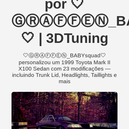
por 🤍
ⒼⓇⒶⒻⒻⒺⓃ_BA
🤍 | 3DTuning
🤍ⒼⓇⒶⒻⒻⒺⓃ_BABYsquad🤍
personalizou um 1999 Toyota Mark II
X100 Sedan com 23 modificações —
incluindo Trunk Lid, Headlights, Taillights e
mais