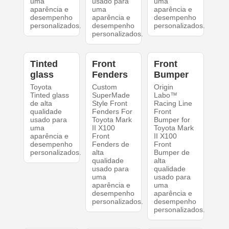
uma
usado para
uma
aparência e
uma
aparência e
desempenho
aparência e
desempenho
personalizados.
desempenho
personalizados.
personalizados.
Tinted
Front
Front
glass
Fenders
Bumper
Toyota
Custom
Origin
Tinted glass
SuperMade
Labo™
de alta
Style Front
Racing Line
qualidade
Fenders For
Front
usado para
Toyota Mark
Bumper for
uma
II X100
Toyota Mark
aparência e
Front
II X100
desempenho
Fenders de
Front
personalizados.
alta
Bumper de
qualidade
alta
usado para
qualidade
uma
usado para
aparência e
uma
desempenho
aparência e
personalizados.
desempenho
personalizados.