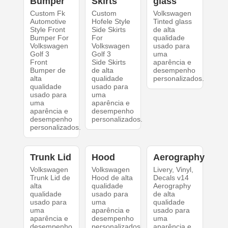
Bumper
Skirts
glass
Custom Fk
Custom
Volkswagen
Automotive
Hofele Style
Tinted glass
Style Front
Side Skirts
de alta
Bumper For
For
qualidade
Volkswagen
Volkswagen
usado para
Golf 3
Golf 3
uma
Front
Side Skirts
aparência e
Bumper de
de alta
desempenho
alta
qualidade
personalizados.
qualidade
usado para
usado para
uma
uma
aparência e
aparência e
desempenho
desempenho
personalizados.
personalizados.
Trunk Lid
Hood
Aerography
Volkswagen
Volkswagen
Livery, Vinyl,
Trunk Lid de
Hood de alta
Decals v14
alta
qualidade
Aerography
qualidade
usado para
de alta
usado para
uma
qualidade
uma
aparência e
usado para
aparência e
desempenho
uma
desempenho
personalizados.
aparência e