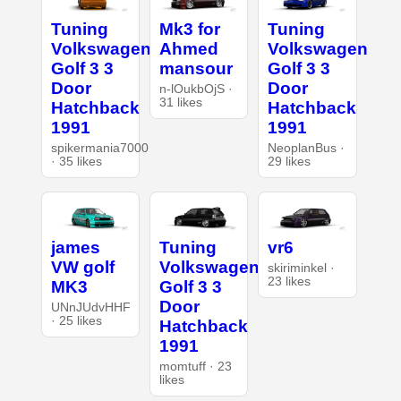
Tuning
Mk3 for
Tuning
Volkswagen
Ahmed
Volkswagen
Golf 3 3
mansour
Golf 3 3
Door
Door
n-lOukbOjS ·
31 likes
Hatchback
Hatchback
1991
1991
spikermania7000
NeoplanBus ·
· 35 likes
29 likes
james
Tuning
vr6
VW golf
Volkswagen
skiriminkel ·
23 likes
MK3
Golf 3 3
Door
UNnJUdvHHF
· 25 likes
Hatchback
1991
momtuff · 23
likes