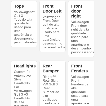
Tops
Front
Front
Door Left
door
Volkswagen™
Golf 3
right
Volkswagen
Tops de alta
Front Door
Volkswagen
qualidade
Left de alta
Front door
usado para
qualidade
right de alta
uma
usado para
qualidade
aparência e
uma
usado para
desempenho
aparência e
uma
personalizados.
desempenho
aparência e
personalizados.
desempenho
personalizados.
Headlights
Rear
Front
Bumper
Fenders
Custom Fk
Automotive
Rieger™
Volkswagen
Style
Rear Skirt
Front
Headlights
VW Golf 3
Fenders de
For
Rear
alta
Volkswagen
Bumper de
qualidade
Golf 3 V3
alta
usado para
Headlights
qualidade
uma
de alta
usado para
aparência e
qualidade