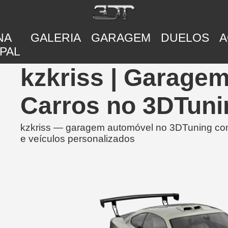
NA
GALERIA
GARAGEM
DUELOS
A
PAL
kzkriss | Garage
Carros no 3DTuni
kzkriss — garagem automóvel no 3DTuning com
e veículos personalizados