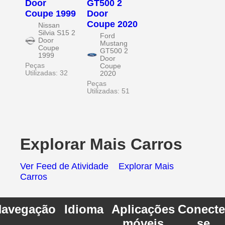
Door
GT500 2
Coupe 1999
Door
Coupe 2020
Nissan
Silvia S15 2
Ford
Door
Mustang
Coupe
GT500 2
1999
Door
Peças
Coupe
Utilizadas: 32
2020
Peças
Utilizadas: 51
Explorar Mais Carros
Ver Feed de Atividade
Explorar Mais
Carros
avegação
Idioma
Aplicações
Conecte
móveis
se