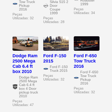
Roadster
Tow Truck
Silvia S15 2
1999
Pickup
Door
Peças
2016
Coupe
Utilizadas: 34
1999
Peças
Utilizadas: 32
Peças
Utilizadas: 28
Dodge Ram
Ford F-150
Ford F-650
2500 Mega
2015
Tow Truck
Cab 6.4 ft
2016
Ford F-150
Truck 2015
box 2010
Ford F-650
Peças
Tow Truck
Dodge Ram
Utilizadas: 32
Pickup
2500 Mega
2016
Cab 6.4 ft
Peças
box 4 Door
Utilizadas: 32
pickup truck
2010
Peças
Utilizadas: 47