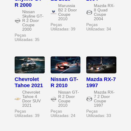
R 2000
Marussia
Mazda RX-
B2 2 Door
8 Quad
Nissan
Coupe
Coupe
Skyline GT-
2010
2004
R 2 Door
Peças
Peças
Coupe
Utilizadas: 39
Utilizadas: 34
2000
Peças
Utilizadas: 35
Chevrolet
Nissan GT-
Mazda RX-7
Tahoe 2021
R 2010
1997
Chevrolet
Nissan GT-
Mazda RX-
Tahoe 4
R 2 Door
7 2 Door
Door SUV
Coupe
Coupe
2021
2010
1997
Peças
Peças
Peças
Utilizadas: 39
Utilizadas: 24
Utilizadas: 33