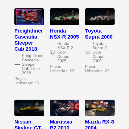
Freightliner
Honda
Toyota
Cascadia
NSX-R 2005
Supra 2000
Sleeper
Honda
Toyota
NSX-R 2
Supra 2
Cab 2018
Door
Door
Freightliner
Coupe
Coupe
Cascadia
2005
2000
Sleeper
Peças
Peças
Cab Truck
Utilizadas: 23
Utilizadas: 22
2018
Peças
Utilizadas: 35
Nissan
Marussia
Mazda RX-8
Skyline GT-
B2 2010
2004