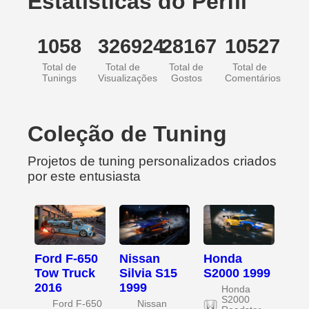
Estatísticas do Perfil
1058
326924
28167
10527
Total de
Total de
Total de
Total de
Tunings
Visualizações
Gostos
Comentários
Coleção de Tuning
Projetos de tuning personalizados criados
por este entusiasta
Ford F-650
Nissan
Honda
Tow Truck
Silvia S15
S2000 1999
2016
1999
Honda
S2000
Ford F-650
Nissan