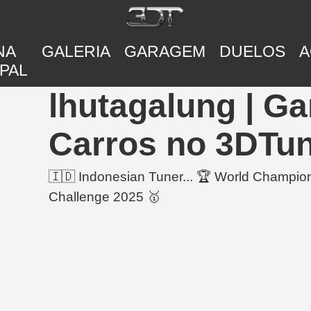
NA
GALERIA
GARAGEM
DUELOS
A
PAL
lhutagalung | G
Carros no 3DTu
🇮🇩 Indonesian Tuner... 🏆 World Champio
Challenge 2025 🥇