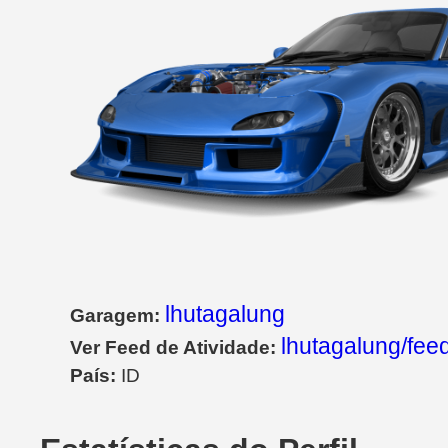
lhutagalung
Garagem:
lhutagalung/fee
Ver Feed de Atividade:
País:
ID