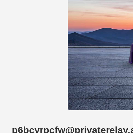
p6bcyrpcfw@privaterelay.