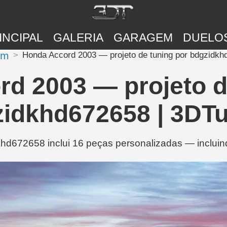
INCIPAL
GALERIA
GARAGEM
DUELO
om
Honda Accord 2003 — projeto de tuning por bdgzidkh
d 2003 — projeto d
idkhd672658 | 3DT
hd672658 inclui 16 peças personalizadas — incluin