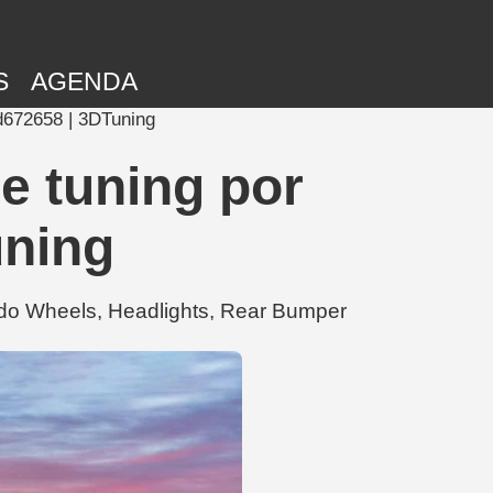
S
AGENDA
d672658 | 3DTuning
e tuning por
uning
do Wheels, Headlights, Rear Bumper