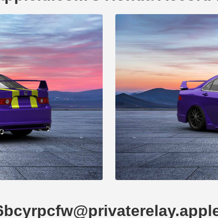
p6bcyrpcfw@privaterelay.app