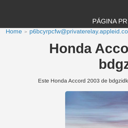
PÁGINA PR
Home
p6bcyrpcfw@privaterelay.appleid.c
Honda Accor
bdgz
Este Honda Accord 2003 de bdgzidk