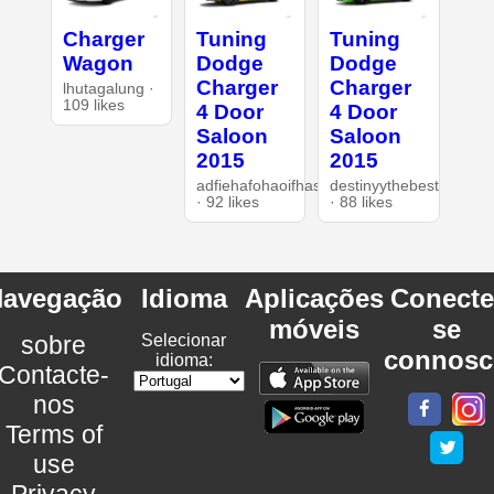
Charger
Tuning
Tuning
Wagon
Dodge
Dodge
Charger
Charger
lhutagalung ·
109 likes
4 Door
4 Door
Saloon
Saloon
2015
2015
adfiehafohaoifhasd
destinyythebest
· 92 likes
· 88 likes
avegação
Idioma
Aplicações
Conecte
móveis
se
sobre
Selecionar
connosc
idioma:
Contacte-
nos
Terms of
use
Privacy