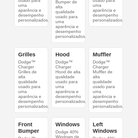
usado para
usado para
Bumper de
uma
uma
alta
aparência e
aparência e
qualidade
desempenho
desempenho
usado para
personalizados.
personalizados.
uma
aparência e
desempenho
personalizados.
Grilles
Hood
Muffler
Dodge™
Dodge™
Dodge™
Charger
Charger
Charger
Grilles de
Hood de alta
Muffler de
alta
qualidade
alta
qualidade
usado para
qualidade
usado para
uma
usado para
uma
aparência e
uma
aparência e
desempenho
aparência e
desempenho
personalizados.
desempenho
personalizados.
personalizados.
Front
Windows
Left
Bumper
Windows
Dodge 40%
Windows de