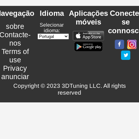
avegação
Idioma
Aplicações
Conecte
móveis
se
sobre
Selecionar
connosc
idioma:
Contacte-
nos
Terms of
use
Privacy
anunciar
Copyright © 2023 3DTuning LLC. All rights
reserved