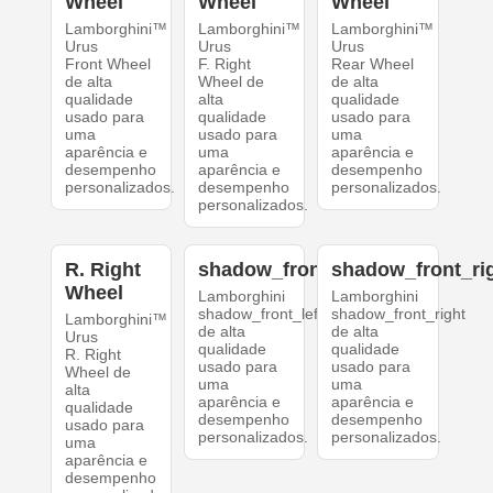
Wheel
Wheel
Wheel
Lamborghini™
Lamborghini™
Lamborghini™
Urus
Urus
Urus
Front Wheel
F. Right
Rear Wheel
de alta
Wheel de
de alta
qualidade
alta
qualidade
usado para
qualidade
usado para
uma
usado para
uma
aparência e
uma
aparência e
desempenho
aparência e
desempenho
personalizados.
desempenho
personalizados.
personalizados.
R. Right
shadow_front_left
shadow_front_ri
Wheel
Lamborghini
Lamborghini
shadow_front_left
shadow_front_right
Lamborghini™
de alta
de alta
Urus
qualidade
qualidade
R. Right
usado para
usado para
Wheel de
uma
uma
alta
aparência e
aparência e
qualidade
desempenho
desempenho
usado para
personalizados.
personalizados.
uma
aparência e
desempenho