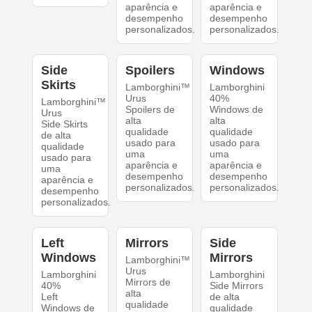
aparência e
aparência e
desempenho
desempenho
personalizados.
personalizados.
Side
Spoilers
Windows
Skirts
Lamborghini™
Lamborghini
Urus
40%
Lamborghini™
Spoilers de
Windows de
Urus
alta
alta
Side Skirts
qualidade
qualidade
de alta
usado para
usado para
qualidade
uma
uma
usado para
aparência e
aparência e
uma
desempenho
desempenho
aparência e
personalizados.
personalizados.
desempenho
personalizados.
Left
Mirrors
Side
Windows
Mirrors
Lamborghini™
Urus
Lamborghini
Lamborghini
Mirrors de
40%
Side Mirrors
alta
Left
de alta
qualidade
Windows de
qualidade