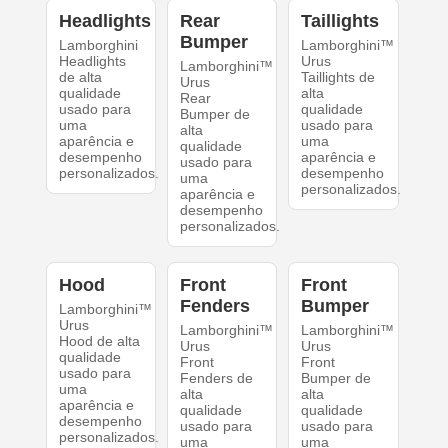
Headlights
Rear
Taillights
Bumper
Lamborghini
Lamborghini™
Headlights
Urus
Lamborghini™
de alta
Taillights de
Urus
qualidade
alta
Rear
usado para
qualidade
Bumper de
uma
usado para
alta
aparência e
uma
qualidade
desempenho
aparência e
usado para
personalizados.
desempenho
uma
personalizados.
aparência e
desempenho
personalizados.
Hood
Front
Front
Fenders
Bumper
Lamborghini™
Urus
Lamborghini™
Lamborghini™
Hood de alta
Urus
Urus
qualidade
Front
Front
usado para
Fenders de
Bumper de
uma
alta
alta
aparência e
qualidade
qualidade
desempenho
usado para
usado para
personalizados.
uma
uma