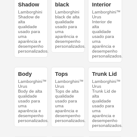
Shadow
black
Interior
Lamborghini
Lamborghini
Lamborghini™
Shadow de
black de alta
Urus
alta
qualidade
Interior de
qualidade
usado para
alta
usado para
uma
qualidade
uma
aparência e
usado para
aparência e
desempenho
uma
desempenho
personalizados.
aparência e
personalizados.
desempenho
personalizados.
Body
Tops
Trunk Lid
Lamborghini™
Lamborghini™
Lamborghini™
Urus
Urus
Urus
Body de alta
Tops de alta
Trunk Lid de
qualidade
qualidade
alta
usado para
usado para
qualidade
uma
uma
usado para
aparência e
aparência e
uma
desempenho
desempenho
aparência e
personalizados.
personalizados.
desempenho
personalizados.