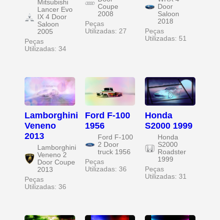
Mitsubishi
Coupe
Door
Lancer Evo
2008
Saloon
IX 4 Door
2018
Peças
Saloon
Utilizadas: 27
Peças
2005
Utilizadas: 51
Peças
Utilizadas: 34
Lamborghini
Ford F-100
Honda
Veneno
1956
S2000 1999
2013
Ford F-100
Honda
2 Door
S2000
Lamborghini
truck 1956
Roadster
Veneno 2
1999
Peças
Door Coupe
Utilizadas: 36
Peças
2013
Utilizadas: 31
Peças
Utilizadas: 36