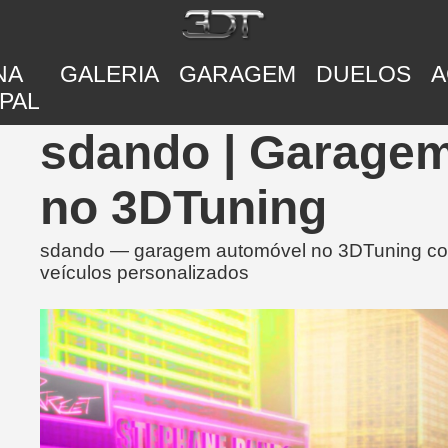
NA
GALERIA
GARAGEM
DUELOS
A
PAL
sdando | Garagem
no 3DTuning
sdando — garagem automóvel no 3DTuning com 
veículos personalizados