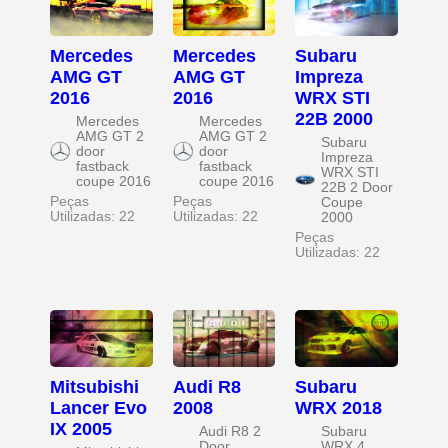
Mercedes
Mercedes
Subaru
AMG GT
AMG GT
Impreza
2016
2016
WRX STI
22B 2000
Mercedes
Mercedes
AMG GT 2
AMG GT 2
Subaru
door
door
Impreza
fastback
fastback
WRX STI
coupe 2016
coupe 2016
22B 2 Door
Peças
Peças
Coupe
Utilizadas: 22
Utilizadas: 22
2000
Peças
Utilizadas: 22
Mitsubishi
Audi R8
Subaru
Lancer Evo
2008
WRX 2018
IX 2005
Audi R8 2
Subaru
Door
WRX 4