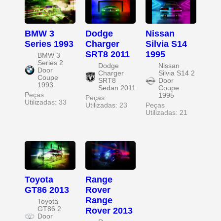
BMW 3
Dodge
Nissan
Series 1993
Charger
Silvia S14
SRT8 2011
1995
BMW 3
Series 2
Dodge
Nissan
Door
Charger
Silvia S14 2
Coupe
SRT8
Door
1993
Sedan 2011
Coupe
Peças
1995
Peças
Utilizadas: 33
Utilizadas: 23
Peças
Utilizadas: 21
Toyota
Range
GT86 2013
Rover
Range
Toyota
GT86 2
Rover 2013
Door