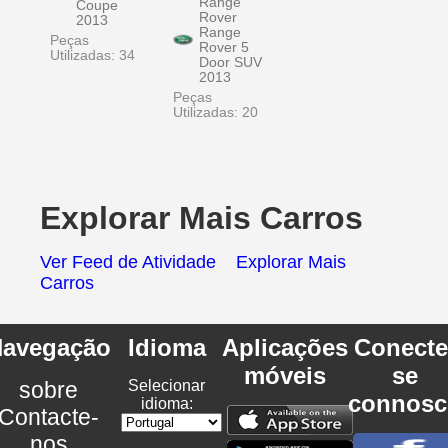
Range
Coupe
Rover
2013
Range
Peças
Rover 5
Utilizadas: 34
Door SUV
2013
Peças
Utilizadas: 20
Explorar Mais Carros
Ver Feed de Atividade
Explorar Mais
Carros
avegação
Idioma
Aplicações
Conecte
móveis
se
sobre
Selecionar
connosc
idioma:
Contacte-
nos