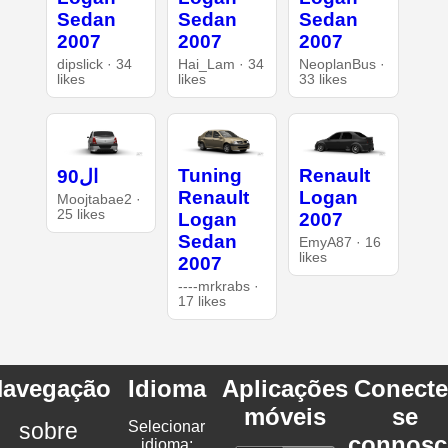
Sedan
Sedan
Sedan
2007
2007
2007
dipslick · 34
Hai_Lam · 34
NeoplanBus ·
likes
likes
33 likes
Tuning
Renault
ال90
Renault
Logan
Moojtabae2 ·
25 likes
Logan
2007
Sedan
EmyA87 · 16
likes
2007
----mrkrabs ·
17 likes
avegação
Idioma
Aplicações
Conecte
móveis
se
sobre
Selecionar
connosc
idioma: