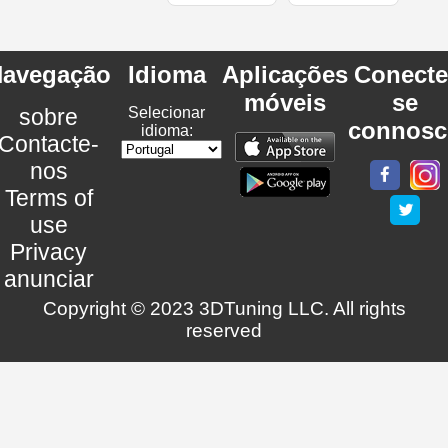
avegação
Idioma
Aplicações
Conecte
móveis
se
sobre
Selecionar
connosc
idioma:
Contacte-
nos
Terms of
use
Privacy
anunciar
Copyright © 2023 3DTuning LLC. All rights
reserved