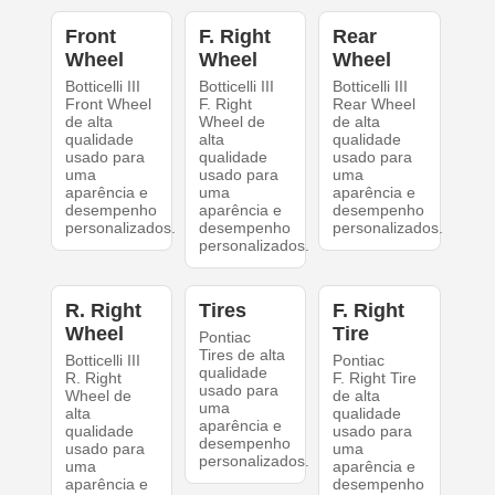
Front
F. Right
Rear
Wheel
Wheel
Wheel
Botticelli III
Botticelli III
Botticelli III
Front Wheel
F. Right
Rear Wheel
de alta
Wheel de
de alta
qualidade
alta
qualidade
usado para
qualidade
usado para
uma
usado para
uma
aparência e
uma
aparência e
desempenho
aparência e
desempenho
personalizados.
desempenho
personalizados.
personalizados.
R. Right
Tires
F. Right
Wheel
Tire
Pontiac
Tires de alta
Botticelli III
Pontiac
qualidade
R. Right
F. Right Tire
usado para
Wheel de
de alta
uma
alta
qualidade
aparência e
qualidade
usado para
desempenho
usado para
uma
personalizados.
uma
aparência e
aparência e
desempenho