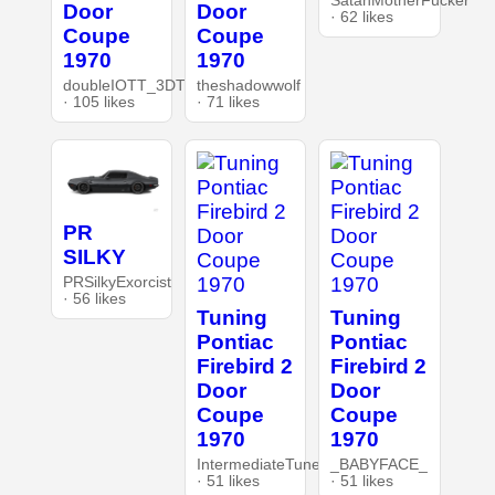
SatanMotherFucker
Door
Door
· 62 likes
Coupe
Coupe
1970
1970
doubleIOTT_3DT
theshadowwolf
· 105 likes
· 71 likes
PR
SILKY
PRSilkyExorcist
· 56 likes
Tuning
Tuning
Pontiac
Pontiac
Firebird 2
Firebird 2
Door
Door
Coupe
Coupe
1970
1970
IntermediateTuner
_BABYFACE_
· 51 likes
· 51 likes