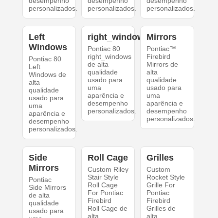
desempenho
desempenho
desempenho
personalizados.
personalizados.
personalizados.
Left
right_windows
Mirrors
Windows
Pontiac 80
Pontiac™
right_windows
Firebird
Pontiac 80
de alta
Mirrors de
Left
qualidade
alta
Windows de
usado para
qualidade
alta
uma
usado para
qualidade
aparência e
uma
usado para
desempenho
aparência e
uma
personalizados.
desempenho
aparência e
personalizados.
desempenho
personalizados.
Side
Roll Cage
Grilles
Mirrors
Custom Riley
Custom
Stair Style
Rocket Style
Pontiac
Roll Cage
Grille For
Side Mirrors
For Pontiac
Pontiac
de alta
Firebird
Firebird
qualidade
Roll Cage de
Grilles de
usado para
alta
alta