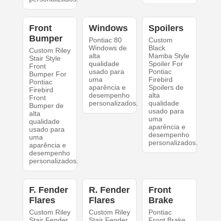
Front
Windows
Spoilers
Bumper
Pontiac 80
Custom
Windows de
Black
Custom Riley
alta
Mamba Style
Stair Style
qualidade
Spoiler For
Front
usado para
Pontiac
Bumper For
uma
Firebird
Pontiac
aparência e
Spoilers de
Firebird
desempenho
alta
Front
personalizados.
qualidade
Bumper de
usado para
alta
uma
qualidade
aparência e
usado para
desempenho
uma
personalizados.
aparência e
desempenho
personalizados.
F. Fender
R. Fender
Front
Flares
Flares
Brake
Custom Riley
Custom Riley
Pontiac
Stair Fender
Stair Fender
Front Brake