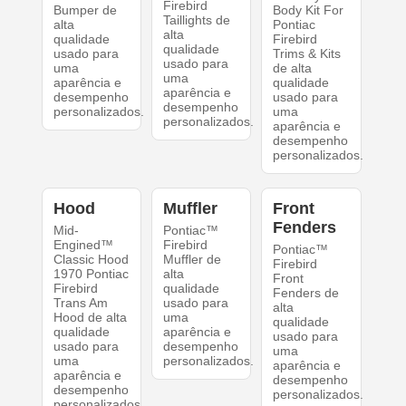
Firebird
Bumper de
Body Kit For
Taillights de
alta
Pontiac
alta
qualidade
Firebird
qualidade
usado para
Trims & Kits
usado para
uma
de alta
uma
aparência e
qualidade
aparência e
desempenho
usado para
desempenho
personalizados.
uma
personalizados.
aparência e
desempenho
personalizados.
Hood
Muffler
Front
Fenders
Mid-
Pontiac™
Engined™
Firebird
Pontiac™
Classic Hood
Muffler de
Firebird
1970 Pontiac
alta
Front
Firebird
qualidade
Fenders de
Trans Am
usado para
alta
Hood de alta
uma
qualidade
qualidade
aparência e
usado para
usado para
desempenho
uma
uma
personalizados.
aparência e
aparência e
desempenho
desempenho
personalizados.
personalizados.