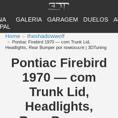
NA
GALERIA
GARAGEM
DUELOS
A
PAL
Home
theshadowwolf
Pontiac Firebird 1970 — com Trunk Lid,
Headlights, Rear Bumper por ғᴇɴʀɪsᴜʟғʀ | 3DTuning
Pontiac Firebird
1970 — com
Trunk Lid,
Headlights,