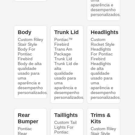
uma
aparência e
desempenho
personalizados.
Body
Trunk Lid
Headlights
Custom Riley
Pontiac™
Custom
Stair Style
Firebird
Rocket Style
Body For
Trans Am
Headlights
Pontiac
Package
For Pontiac
Firebird
Trunk Lid
Firebird
Body de alta
Trunk Lid de
Headlights
qualidade
alta
de alta
usado para
qualidade
qualidade
uma
usado para
usado para
aparência e
uma
uma
desempenho
aparência e
aparência e
personalizados.
desempenho
desempenho
personalizados.
personalizados.
Rear
Taillights
Trims &
Bumper
Kits
Custom Tail
Lights For
Pontiac
Custom Riley
Pontiac
Rear
Stair Style