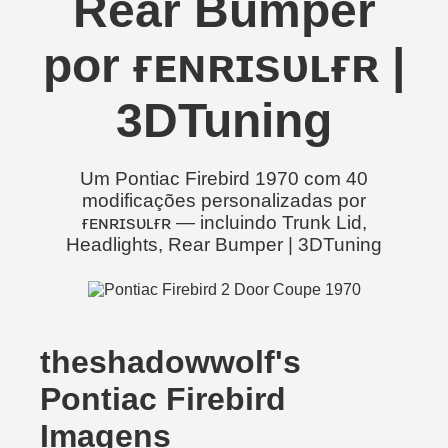
Rear Bumper
por ғᴇɴʀɪsᴜʟғʀ |
3DTuning
Um Pontiac Firebird 1970 com 40
modificações personalizadas por
ғᴇɴʀɪsᴜʟғʀ — incluindo Trunk Lid,
Headlights, Rear Bumper | 3DTuning
theshadowwolf's
Pontiac Firebird
Imagens