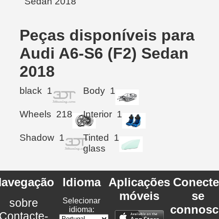
Peças disponíveis para
Audi A6-S6 (F2) Sedan
2018
black
1
Body
1
Wheels
218
Interior
1
Shadow
1
Tinted
1
glass
avegação
Idioma
Aplicações
Conecte
móveis
se
sobre
Selecionar
connosc
idioma:
Contacte-