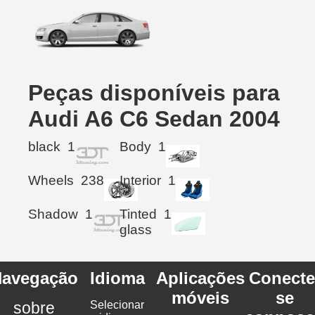
Peças disponíveis para
Audi A6 C6 Sedan 2004
black
1
Body
1
Wheels
238
Interior
1
Shadow
1
Tinted
1
glass
avegação
Idioma
Aplicações
Conecte
móveis
se
sobre
Selecionar