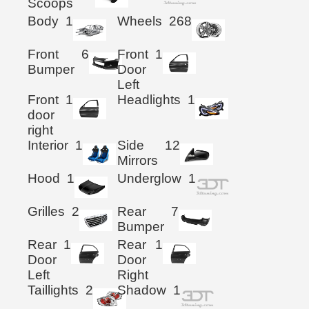
Scoops
Body
1
Wheels
268
Front
6
Front
1
Bumper
Door
Left
Front
1
Headlights
1
door
right
Interior
1
Side
12
Mirrors
Hood
1
Underglow
1
Grilles
2
Rear
7
Bumper
Rear
1
Rear
1
Door
Door
Left
Right
Taillights
2
Shadow
1