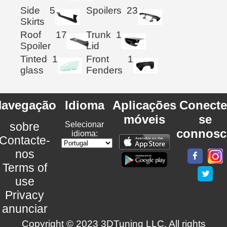
Side
5
Spoilers
23
Skirts
Roof
17
Trunk
1
Spoiler
Lid
Tinted
1
Front
1
glass
Fenders
avegação
Idioma
Aplicações
Conecte
móveis
se
sobre
Selecionar
connosc
idioma:
Contacte-
nos
Terms of
use
Privacy
anunciar
Copyright © 2023 3DTuning LLC. All rights