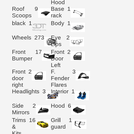
Hood
Roof
9
Base
1
Scoops
rack
black
1
Body
1
Wheels
273
Eye
2
Lips
Front
17
Front
2
Bumper
Door
Left
Front
2
F.
3
door
Fender
right
Flares
Headlights
3
Interior
1
Side
2
Hood
6
Mirrors
Trims
16
Grill
1
&
guard
Kits