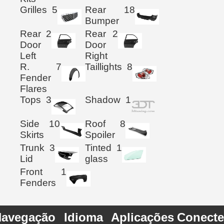
Grilles
5
Rear
18
Bumper
Rear
2
Rear
2
Door
Door
Left
Right
R.
7
Taillights
8
Fender
Flares
Tops
3
Shadow
1
Side
10
Roof
8
Skirts
Spoiler
Trunk
3
Tinted
1
Lid
glass
Front
1
Fenders
avegação
Idioma
Aplicações
Conecte