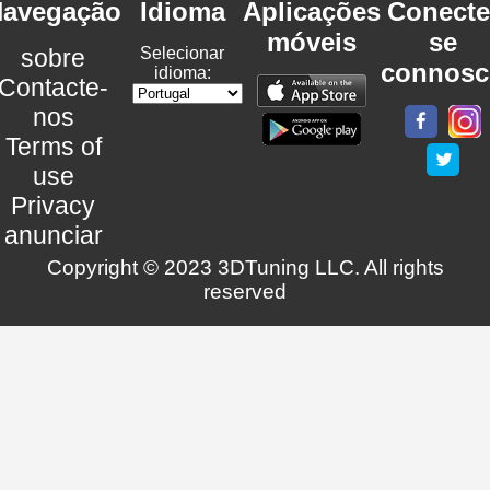
avegação
Idioma
Aplicações
Conecte
móveis
se
sobre
Selecionar
connosc
idioma:
Contacte-
nos
Terms of
use
Privacy
anunciar
Copyright © 2023 3DTuning LLC. All rights
reserved