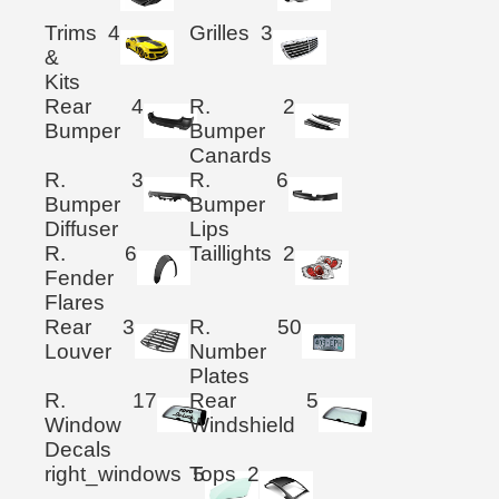
Trims
4
Grilles
3
&
Kits
Rear
4
R.
2
Bumper
Bumper
Canards
R.
3
R.
6
Bumper
Bumper
Diffuser
Lips
R.
6
Taillights
2
Fender
Flares
Rear
3
R.
50
Louver
Number
Plates
R.
17
Rear
5
Window
Windshield
Decals
right_windows
Tops
5
2