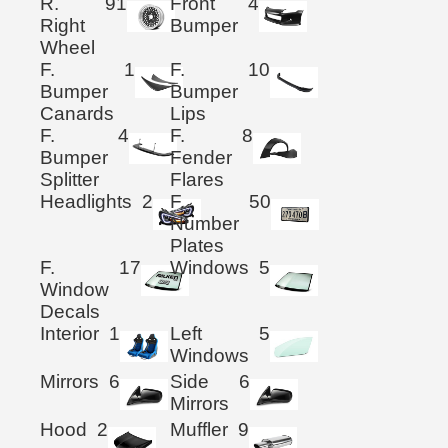
R.
91
Front
4
Right
Bumper
Wheel
F.
1
F.
10
Bumper
Bumper
Canards
Lips
F.
4
F.
8
Bumper
Fender
Splitter
Flares
Headlights
2
F.
50
Number
Plates
F.
17
Windows
5
Window
Decals
Interior
1
Left
5
Windows
Mirrors
6
Side
6
Mirrors
Hood
2
Muffler
9