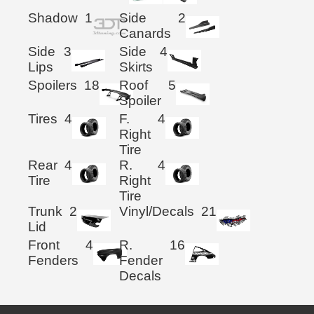
Shadow
1
Side
2
Canards
Side
3
Side
4
Lips
Skirts
Spoilers
18
Roof
5
Spoiler
Tires
4
F.
4
Right
Tire
Rear
4
R.
4
Tire
Right
Tire
Trunk
2
Vinyl/Decals
21
Lid
Front
4
R.
16
Fenders
Fender
Decals