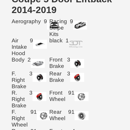
2014-2019
Aerography
9
Racing
9
Stripe
Kits
Air
9
black
1
Intake
Hood
Body
2
Front
3
Brake
F.
3
Rear
3
Right
Brake
Brake
R.
3
Front
91
Right
Wheel
Brake
F.
91
Rear
91
Right
Wheel
Wheel