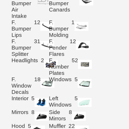
Bumper
Bumper
Air
Canards
Intake
F.
12
F.
1
Bumper
Bumper
Lips
Molding
F.
31
F.
12
Bumper
Fender
Splitter
Flares
Headlights
2
F.
52
Number
Plates
F.
18
Windows
5
Window
Decals
Interior
5
Left
5
Windows
Mirrors
8
Side
8
Mirrors
Hood
5
Muffler
22