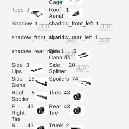
Cage
Tops
3
Roof
1
Aerial
Shadow
1
shadow_front_left
1
shadow_front_right
shadow_rear_left
1
1
shadow_rear_right
Side
1
5
Canards
Side
3
Side
20
Lips
Splitter
Side
15
Spoilers
74
Skirts
Roof
5
Tires
43
Spoiler
F.
43
Rear
43
Right
Tire
Tire
R.
43
Trunk
2