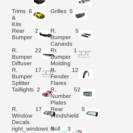
Trims
6
Grilles
5
&
Kits
Rear
2
R.
5
Bumper
Bumper
Canards
R.
22
Rr.
1
Bumper
Bumper
Diffuser
Molding
R.
17
R.
12
Bumper
Fender
Splitter
Flares
Taillights
2
R.
52
Number
Plates
R.
17
Rear
5
Window
Windshield
Decals
right_windows
Roll
5
3