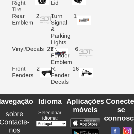
Right
Lid
Tire
Rear
2
Turn
1
Emblem
Signal
&
Parking
Lights
Vinyl/Decals
23
Fr.
6
Fender
Emblem
Front
2
R.
16
Fenders
Fender
Decals
avegação
Idioma
Aplicações
Conecte
móveis
se
sobre
Selecionar
connosc
idioma:
Contacte-
nos