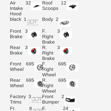
Air
32
Roof
12
Intake
Scoops
Hood
black
1
Body
2
Front
3
F.
3
Brake
Right
Brake
Rear
3
R.
3
Brake
Right
Brake
Front
695
F.
695
Wheel
Right
Wheel
Rear
695
R.
695
Wheel
Right
Wheel
Factory
3
Front
2
Trims
Bumper
Fr.
8
F.
24