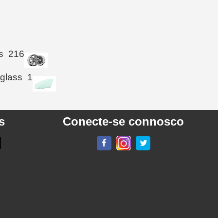
s
216
 glass
1
s
Conecte-se connosco