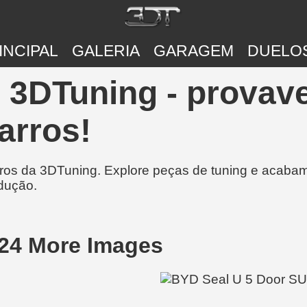
INCIPAL
GALERIA
GARAGEM
DUELO
| 3DTuning - provav
arros!
rros da 3DTuning. Explore peças de tuning e acabam
dução.
24 More Images