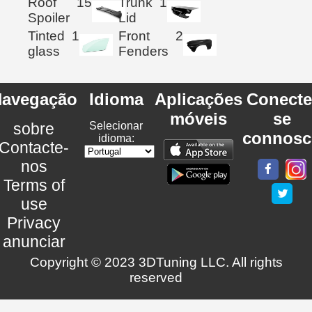
Roof
15
Trunk
1
Spoiler
Lid
Tinted
1
Front
2
glass
Fenders
avegação
Idioma
Aplicações
Conecte
móveis
se
sobre
Selecionar
connosc
idioma:
Contacte-
nos
Terms of
use
Privacy
anunciar
Copyright © 2023 3DTuning LLC. All rights
reserved