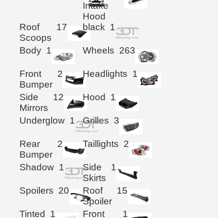
Intake
Hood
Roof
17
black
1
Scoops
Body
1
Wheels
263
Front
2
Headlights
1
Bumper
Side
12
Hood
1
Mirrors
Underglow
1
Grilles
3
Rear
2
Taillights
2
Bumper
Shadow
1
Side
1
Skirts
Spoilers
20
Roof
15
Spoiler
Tinted
1
Front
1