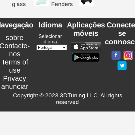
glass
Fenders
avegação
Idioma
Aplicações
Conecte
móveis
se
sobre
Selecionar
connosc
idioma:
Contacte-
nos
Terms of
use
Privacy
anunciar
Copyright © 2023 3DTuning LLC. All rights
reserved