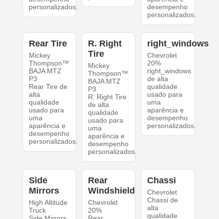
personalizados.
desempenho
personalizados.
Rear Tire
R. Right
right_windows
Tire
Mickey
Chevrolet
Thompson™
20%
Mickey
BAJA MTZ
right_windows
Thompson™
P3
de alta
BAJA MTZ
Rear Tire de
qualidade
P3
alta
usado para
R. Right Tire
qualidade
uma
de alta
usado para
aparência e
qualidade
uma
desempenho
usado para
aparência e
personalizados.
uma
desempenho
aparência e
personalizados.
desempenho
personalizados.
Side
Rear
Chassi
Mirrors
Windshield
Chevrolet
Chassi de
High Altitude
Chevrolet
alta
Truck
20%
qualidade
Side Mirrors
Rear