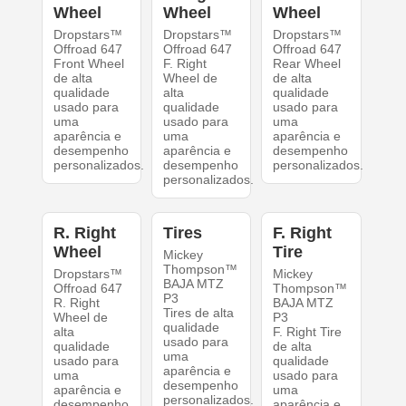
Wheel
Wheel
Wheel
Dropstars™
Dropstars™
Dropstars™
Offroad 647
Offroad 647
Offroad 647
Front Wheel
F. Right
Rear Wheel
de alta
Wheel de
de alta
qualidade
alta
qualidade
usado para
qualidade
usado para
uma
usado para
uma
aparência e
uma
aparência e
desempenho
aparência e
desempenho
personalizados.
desempenho
personalizados.
personalizados.
R. Right
Tires
F. Right
Wheel
Tire
Mickey
Thompson™
Dropstars™
Mickey
BAJA MTZ
Offroad 647
Thompson™
P3
R. Right
BAJA MTZ
Tires de alta
Wheel de
P3
qualidade
alta
F. Right Tire
usado para
qualidade
de alta
uma
usado para
qualidade
aparência e
uma
usado para
desempenho
aparência e
uma
personalizados.
desempenho
aparência e