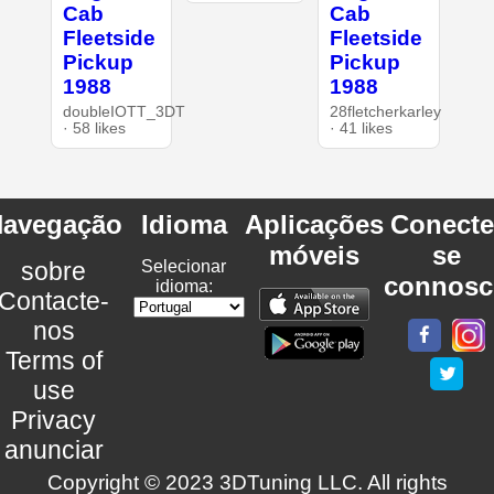
Cab
Cab
Fleetside
Fleetside
Pickup
Pickup
1988
1988
doubleIOTT_3DT
28fletcherkarley
· 58 likes
· 41 likes
avegação
Idioma
Aplicações
Conecte
móveis
se
sobre
Selecionar
connosc
idioma:
Contacte-
nos
Terms of
use
Privacy
anunciar
Copyright © 2023 3DTuning LLC. All rights