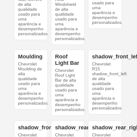
usado para
de alta
Windshield
uma
qualidade
de alta
aparência e
usado para
qualidade
desempenho
uma
usado para
personalizados.
aparência e
uma
desempenho
aparência e
personalizados.
desempenho
personalizados.
Moulding
Roof
shadow_front_lef
Light Bar
Chevrolet
Chevrolet
Moulding de
R15
Chevrolet
alta
shadow_front_left
Roof Light
qualidade
de alta
Bar de alta
usado para
qualidade
qualidade
uma
usado para
usado para
aparência e
uma
uma
desempenho
aparência e
aparência e
personalizados.
desempenho
desempenho
personalizados.
personalizados.
shadow_front_right
shadow_rear_left
shadow_rear_rig
Chevrolet
Chevrolet
Chevrolet