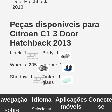
Peças disponíveis para
Citroen C1 3 Door
Hatchback 2013
black
1
Body
1
Wheels
235
Interior
1
Shadow
1
Tinted
1
glass
avegação
Idioma
Aplicações
Conecte
móveis
se
sobre
Selecionar