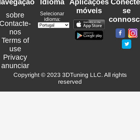
avegação
Idioma
Aplicações
Conecte
móveis
se
sobre
Selecionar
connosc
idioma:
Contacte-
nos
Terms of
use
Privacy
anunciar
Copyright © 2023 3DTuning LLC. All rights
reserved