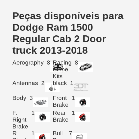
Peças disponíveis para
Dodge Ram 1500
Regular Cab 2 Door
truck 2013-2018
Aerography
8
Racing
8
Stripe
Kits
Antennas
2
black
1
Body
3
Front
1
Brake
F.
1
Rear
1
Right
Brake
Brake
R.
1
Bull
7