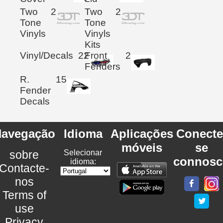
Two
2
Two
2
Tone
Tone
Vinyls
Vinyls
Kits
Vinyl/Decals
22
Front
2
Fenders
R.
15
Fender
Decals
avegação
Idioma
Aplicações
Conecte
móveis
se
sobre
Selecionar
connosc
idioma:
Contacte-
nos
Terms of
use
Privacy