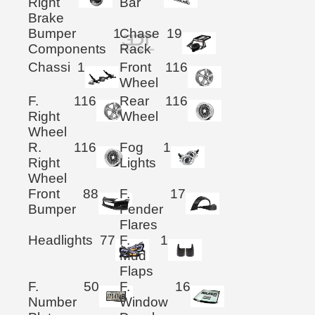
Right
Bar
Brake
Bumper
1
Chase
19
Components
Rack
Chassi
1
Front
116
Wheel
F.
116
Rear
116
Right
Wheel
Wheel
R.
116
Fog
1
Right
Lights
Wheel
Front
88
F.
17
Bumper
Fender
Flares
Headlights
77
F.
1
Mud
Flaps
F.
50
F.
16
Number
Window