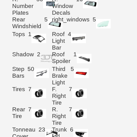
Number
Window
Plates
Decals
Rear
5
right_windows
5
Windshield
Tops
1
Roof
4
Light
Bar
Shadow
2
Roof
1
Spoiler
Step
50
Third
5
Bars
Brake
Light
Tires
7
F.
7
Right
Tire
Rear
7
R.
7
Tire
Right
Tire
Tonneau
23
Trunk
6
Cover
Lid