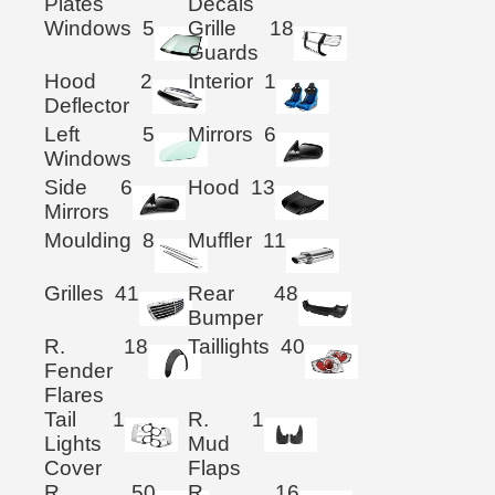
Plates
Decals
Windows
5
Grille
18
Guards
Hood
2
Interior
1
Deflector
Left
5
Mirrors
6
Windows
Side
6
Hood
13
Mirrors
Moulding
8
Muffler
11
Grilles
41
Rear
48
Bumper
R.
18
Taillights
40
Fender
Flares
Tail
1
R.
1
Lights
Mud
Cover
Flaps
R.
50
R.
16