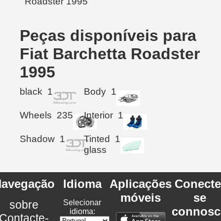
Peças disponíveis para
Fiat Barchetta Roadster
1995
black
1
Body
1
Wheels
235
Interior
1
Shadow
1
Tinted
1
glass
avegação
Idioma
Aplicações
Conecte
móveis
se
sobre
Selecionar
connosc
idioma:
Contacte-