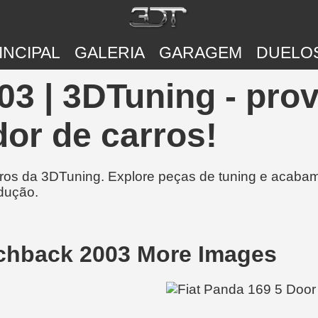
INCIPAL
GALERIA
GARAGEM
DUELO
03 | 3DTuning - pro
or de carros!
rros da 3DTuning. Explore peças de tuning e acabam
dução.
tchback 2003 More Images