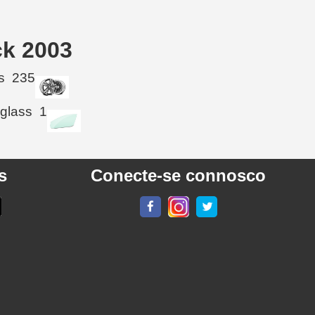
ck 2003
s
235
 glass
1
s
Conecte-se connosco