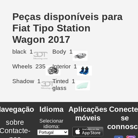
Peças disponíveis para
Fiat Tipo Station
Wagon 2017
black
1
Body
1
Wheels
235
Interior
1
Shadow
1
Tinted
1
glass
avegação
Idioma
Aplicações
Conecte
móveis
se
sobre
Selecionar
connosc
idioma:
Contacte-