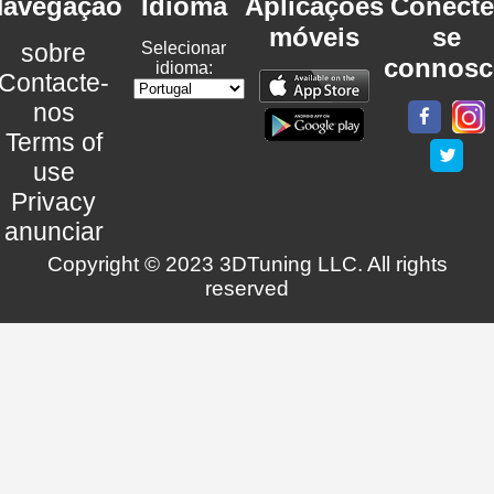
avegação
Idioma
Aplicações
Conecte
móveis
se
sobre
Selecionar
connosc
idioma:
Contacte-
nos
Terms of
use
Privacy
anunciar
Copyright © 2023 3DTuning LLC. All rights
reserved