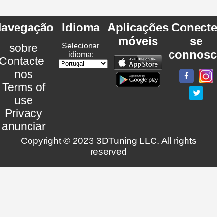
avegação
Idioma
Aplicações
Conecte
móveis
se
sobre
Selecionar
connosc
idioma:
Contacte-
nos
Terms of
use
Privacy
anunciar
Copyright © 2023 3DTuning LLC. All rights
reserved