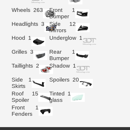
Wheels
263
Front
1
Bumper
Headlights
3
Side
12
Mirrors
Hood
1
Underglow
1
Grilles
3
Rear
1
Bumper
Taillights
2
Shadow
1
Side
1
Spoilers
20
Skirts
Roof
15
Tinted
1
Spoiler
glass
Front
1
Fenders