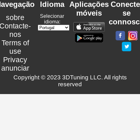
avegação
Idioma
Aplicações
Conecte
móveis
se
sobre
Selecionar
connosc
idioma:
Contacte-
nos
Terms of
use
Privacy
anunciar
Copyright © 2023 3DTuning LLC. All rights
reserved