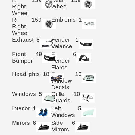
Right
Wheel
Wheel
R.
159
Emblems
1
Right
Wheel
Exhaust
8
Fender
1
Valance
Front
49
F.
6
Bumper
Fender
Flares
Headlights
18
F.
16
Window
Decals
Windows
5
Grille
10
Guards
Interior
1
Left
5
Windows
Mirrors
6
Side
6
Mirrors