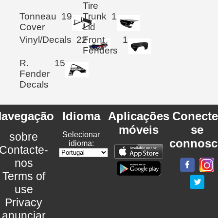
Tire
Tonneau
19
Trunk
1
Cover
Lid
Vinyl/Decals
22
Front
1
Fenders
R.
15
Fender
Decals
avegação
Idioma
Aplicações
Conecte
móveis
se
sobre
Selecionar
connosc
idioma:
Contacte-
nos
Terms of
use
Privacy
anunciar