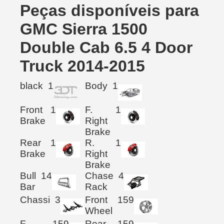
Peças disponíveis para
GMC Sierra 1500
Double Cab 6.5 4 Door
Truck 2014-2015
black
1
Body
1
Front
1
F.
1
Brake
Right
Brake
Rear
1
R.
1
Brake
Right
Brake
Bull
14
Chase
4
Bar
Rack
Chassi
3
Front
159
Wheel
F.
159
Rear
159