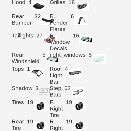
Hood
4
Grilles
18
Rear
32
R.
6
Bumper
Fender
Flares
Taillights
27
R.
16
Window
Decals
Rear
5
right_windows
5
Windshield
Tops
1
Roof
4
Light
Bar
Shadow
3
Step
62
Bars
Tires
19
F.
19
Right
Tire
Rear
19
R.
19
Tire
Right