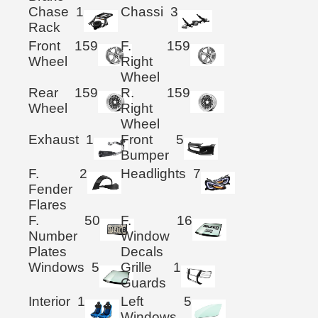
Chase
1
Chassi
3
Rack
Front
159
F.
159
Wheel
Right
Wheel
Rear
159
R.
159
Wheel
Right
Wheel
Exhaust
1
Front
5
Bumper
F.
2
Headlights
7
Fender
Flares
F.
50
F.
16
Number
Window
Plates
Decals
Windows
5
Grille
1
Guards
Interior
1
Left
5
Windows