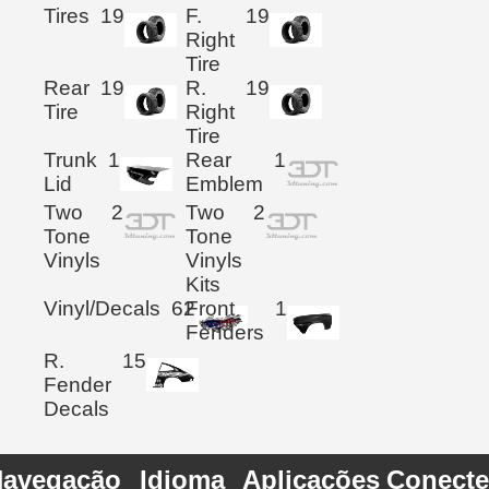
Tires
19
F.
19
Right
Tire
Rear
19
R.
19
Tire
Right
Tire
Trunk
1
Rear
1
Lid
Emblem
Two
2
Two
2
Tone
Tone
Vinyls
Vinyls
Kits
Vinyl/Decals
62
Front
1
Fenders
R.
15
Fender
Decals
avegação
Idioma
Aplicações
Conecte