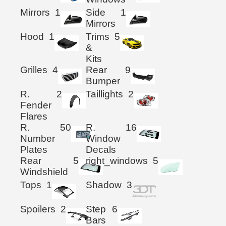
Mirrors
1
Side
1
Mirrors
Hood
1
Trims
5
&
Kits
Grilles
4
Rear
9
Bumper
R.
2
Taillights
2
Fender
Flares
R.
50
R.
16
Number
Window
Plates
Decals
Rear
5
right_windows
5
Windshield
Tops
1
Shadow
3
Spoilers
2
Step
6
Bars