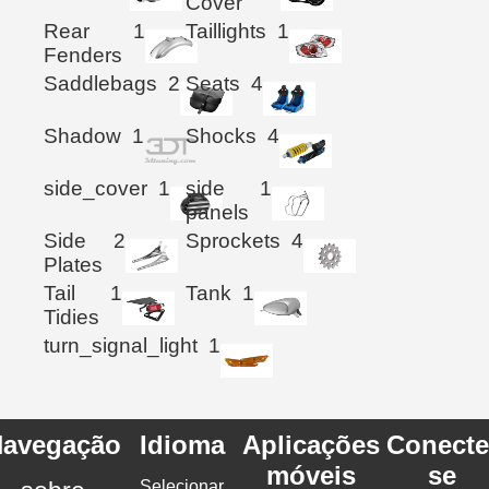
Cover
Rear
1
Taillights
1
Fenders
Saddlebags
2
Seats
4
Shadow
1
Shocks
4
side_cover
1
side
1
panels
Side
2
Sprockets
4
Plates
Tail
1
Tank
1
Tidies
turn_signal_light
1
avegação
Idioma
Aplicações
Conecte
móveis
se
Selecionar