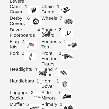
Levers
Cam
1
Chain
1
Cover
Guard
Derby
6
Wheels
7
Covers
Driver
4
Engine
2
Floorboards
Guard
Flag
4
Footrests
1
Kits
Top
Fork
2
Front
1
Fender
Flares
Headlights
4
Hand
4
Grips
Handlebars
1
Horn
1
Cover
Luggage
2
Side
7
Racks
Mirrors
Muffler
5
Primary
1