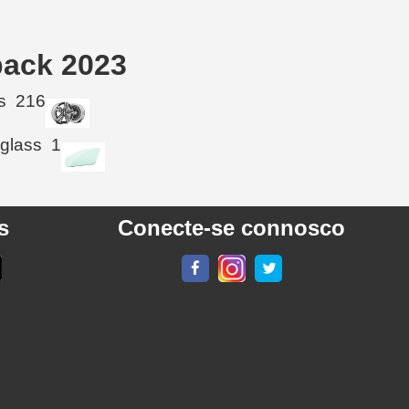
back 2023
s
216
 glass
1
s
Conecte-se connosco