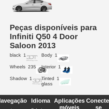
Peças disponíveis para
Infiniti Q50 4 Door
Saloon 2013
black
1
Body
1
Wheels
235
Interior
1
Shadow
1
Tinted
1
glass
avegação
Idioma
Aplicações
Conecte
móveis
se