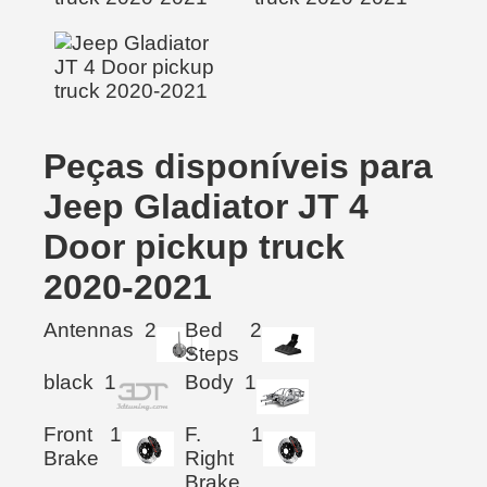
Peças disponíveis para
Jeep Gladiator JT 4
Door pickup truck
2020-2021
Antennas
2
Bed
2
Steps
black
1
Body
1
Front
1
F.
1
Brake
Right
Brake