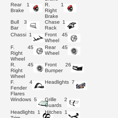
Rear
1
R.
1
Brake
Right
Brake
Bull
3
Chase
1
Bar
Rack
Chassi
1
Front
45
Wheel
F.
45
Rear
45
Right
Wheel
Wheel
R.
45
Front
26
Right
Bumper
Wheel
F.
4
Headlights
7
Fender
Flares
Windows
5
Grille
2
Guards
Headlights
1
Hitches
1
Trim