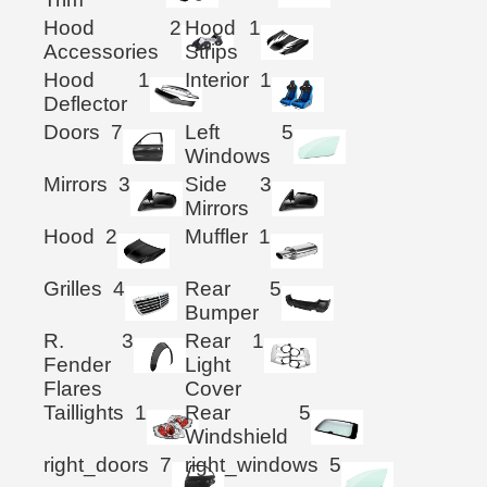
Hood
2
Hood
1
Accessories
Strips
Hood
1
Interior
1
Deflector
Doors
7
Left
5
Windows
Mirrors
3
Side
3
Mirrors
Hood
2
Muffler
1
Grilles
4
Rear
5
Bumper
R.
3
Rear
1
Fender
Light
Flares
Cover
Taillights
1
Rear
5
Windshield
right_doors
7
right_windows
5