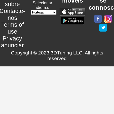
móveis
se
sobre
Selecionar
connosc
idioma:
Contacte-
nos
Terms of
use
Privacy
anunciar
Copyright © 2023 3DTuning LLC. All rights
reserved