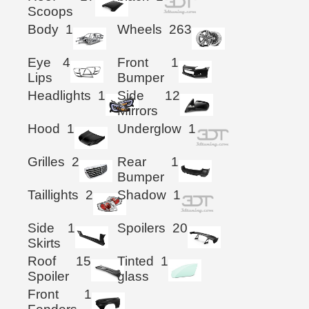
Scoops
Body
1
Wheels
263
Eye
4
Front
1
Lips
Bumper
Headlights
1
Side
12
Mirrors
Hood
1
Underglow
1
Grilles
2
Rear
1
Bumper
Taillights
2
Shadow
1
Side
1
Spoilers
20
Skirts
Roof
15
Tinted
1
Spoiler
glass
Front
1