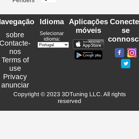
Fenders
avegação
Idioma
Aplicações
Conecte
móveis
se
sobre
Selecionar
connosc
idioma:
Contacte-
nos
Terms of
use
Privacy
anunciar
Copyright © 2023 3DTuning LLC. All rights
reserved