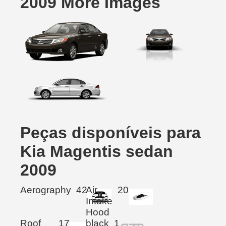
2009 More Images
Peças disponíveis para
Kia Magentis sedan
2009
Aerography
42
Air
20
Intake
Hood
Roof
17
black
1