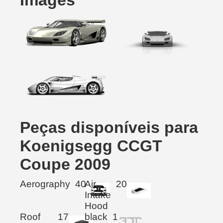
Images
Peças disponíveis para
Koenigsegg CCGT
Coupe 2009
Aerography
40
Air
20
Intake
Hood
Roof
17
black
1