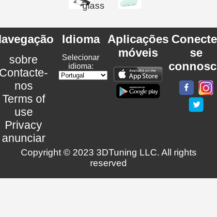
glass
avegação
Idioma
Aplicações
Conecte
móveis
se
sobre
Selecionar
connosc
idioma:
Contacte-
nos
Terms of
use
Privacy
anunciar
Copyright © 2023 3DTuning LLC. All rights
reserved