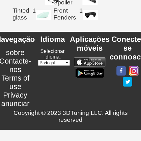
Spoiler
Tinted
1
Front
1
glass
Fenders
avegação
Idioma
Aplicações
Conecte
móveis
se
sobre
Selecionar
connosc
idioma:
Contacte-
nos
Terms of
use
Privacy
anunciar
Copyright © 2023 3DTuning LLC. All rights
reserved