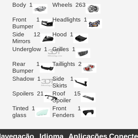
Body
1
Wheels
263
Front
1
Headlights
1
Bumper
Side
12
Hood
1
Mirrors
Underglow
1
Grilles
1
Rear
1
Taillights
2
Bumper
Shadow
1
Side
1
Skirts
Spoilers
21
Roof
15
Spoiler
Tinted
1
Front
1
glass
Fenders
avegação
Idioma
Aplicações
Conecte