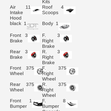
Kits
Air
11
Roof
4
Intake
Scoops
Hood
black
1
Body
1
Front
3
F.
3
Brake
Right
Brake
Rear
3
R.
3
Brake
Right
Brake
Front
375
F.
375
Wheel
Right
Wheel
Rear
375
R.
375
Wheel
Right
Wheel
Front
1
F.
8
Bumper
Bumper