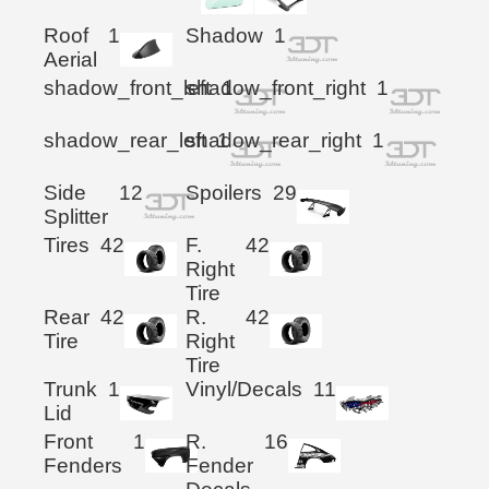
Roof
1
Shadow
1
Aerial
shadow_front_left
shadow_front_right
1
1
shadow_rear_left
shadow_rear_right
1
1
Side
12
Spoilers
29
Splitter
Tires
42
F.
42
Right
Tire
Rear
42
R.
42
Tire
Right
Tire
Trunk
1
Vinyl/Decals
11
Lid
Front
1
R.
16
Fenders
Fender