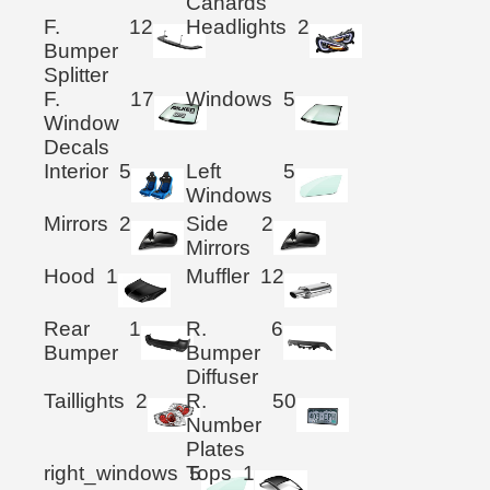
Canards
F.
12
Headlights
2
Bumper
Splitter
F.
17
Windows
5
Window
Decals
Interior
5
Left
5
Windows
Mirrors
2
Side
2
Mirrors
Hood
1
Muffler
12
Rear
1
R.
6
Bumper
Bumper
Diffuser
Taillights
2
R.
50
Number
Plates
right_windows
Tops
5
1