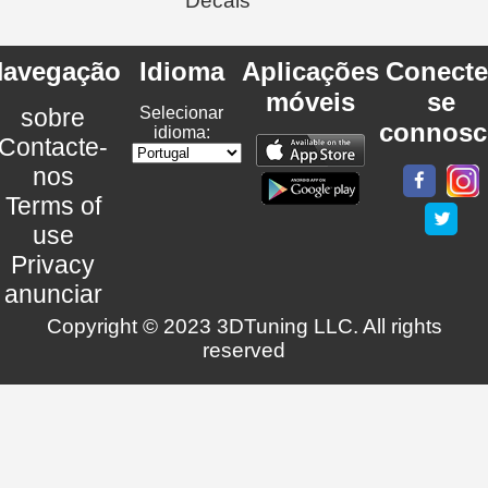
Decals
avegação
Idioma
Aplicações
Conecte
móveis
se
sobre
Selecionar
connosc
idioma:
Contacte-
nos
Terms of
use
Privacy
anunciar
Copyright © 2023 3DTuning LLC. All rights
reserved