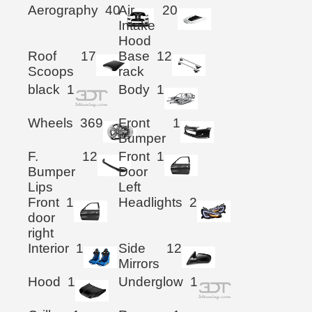
Aerography
40
Air
20
Intake
Hood
Roof
17
Base
12
Scoops
rack
black
1
Body
1
Wheels
369
Front
1
Bumper
F.
12
Front
1
Bumper
Door
Lips
Left
Front
1
Headlights
2
door
right
Interior
1
Side
12
Mirrors
Hood
1
Underglow
1