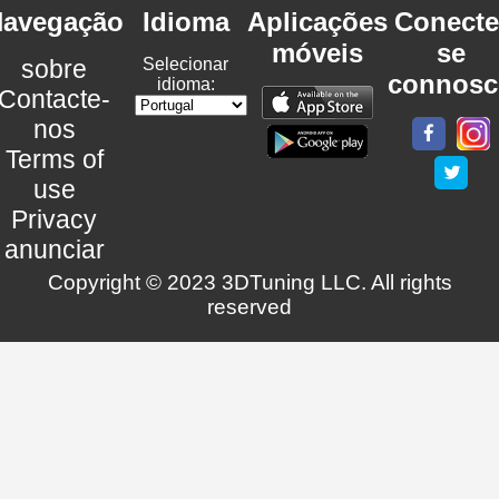
avegação
Idioma
Aplicações
Conecte
móveis
se
sobre
Selecionar
connosc
idioma:
Contacte-
nos
Terms of
use
Privacy
anunciar
Copyright © 2023 3DTuning LLC. All rights
reserved