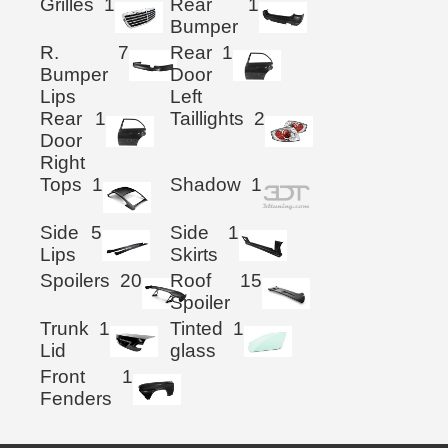
Grilles
1
Rear
1
Bumper
R.
7
Rear
1
Bumper
Door
Lips
Left
Rear
1
Taillights
2
Door
Right
Tops
1
Shadow
1
Side
5
Side
1
Lips
Skirts
Spoilers
20
Roof
15
Spoiler
Trunk
1
Tinted
1
Lid
glass
Front
1
Fenders