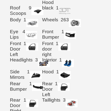
Hood
Roof
9
black
1
Scoops
Body
1
Wheels
263
Eye
4
Front
1
Lips
Bumper
Front
1
Front
1
Door
door
Left
right
Headlights
3
Interior
1
Side
1
Hood
1
Mirrors
Rear
1
Rear
1
Bumper
Door
Left
Rear
1
Taillights
3
Door
Right