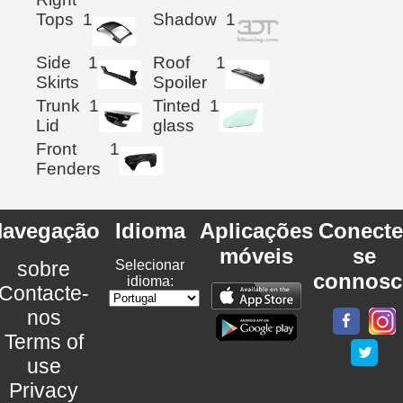
Tops
1
Shadow
1
Side
1
Roof
1
Skirts
Spoiler
Trunk
1
Tinted
1
Lid
glass
Front
1
Fenders
avegação
Idioma
Aplicações
Conecte
móveis
se
sobre
Selecionar
connosc
idioma:
Contacte-
nos
Terms of
use
Privacy