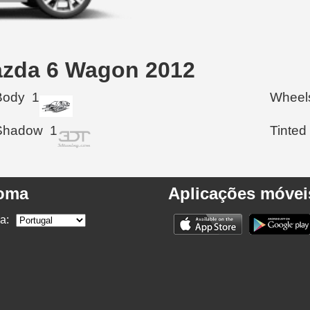
azda 6 Wagon 2012
Body
1
Wheel
Shadow
1
Tinted
ioma
Aplicações móvei
a: