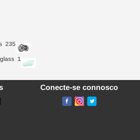
s
235
 glass
1
s
Conecte-se connosco