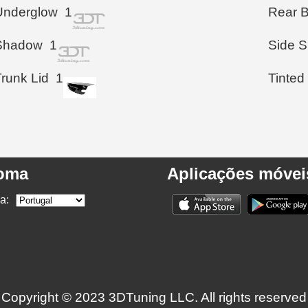
Underglow
1
Rear 
Shadow
1
Side S
Trunk Lid
1
Tinted
ioma
Aplicações móvei
a:
Copyright © 2023 3DTuning LLC. All rights reserved