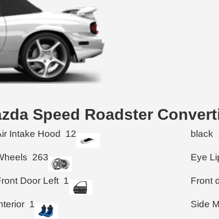
azda Speed Roadster Convert
Air Intake Hood
12
black
Wheels
263
Eye Li
ront Door Left
1
Front d
nterior
1
Side M