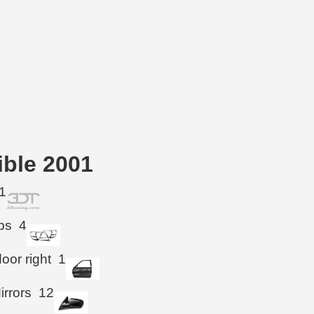
ible 2001
1
ps
4
oor right
1
irrors
12