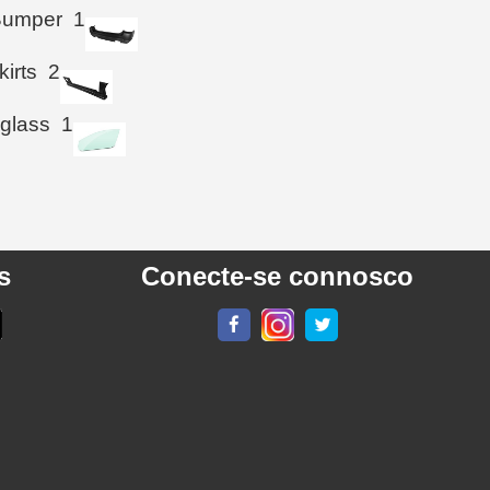
Bumper
1
kirts
2
 glass
1
s
Conecte-se connosco