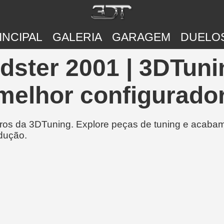
INCIPAL
GALERIA
GARAGEM
DUELO
ster 2001 | 3DTuni
melhor configurador
rros da 3DTuning. Explore peças de tuning e acabam
dução.