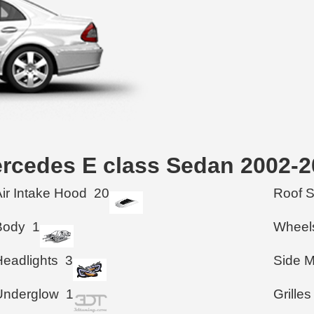
ercedes E class Sedan 2002-
Air Intake Hood
20
Roof 
Body
1
Wheel
Headlights
3
Side M
Underglow
1
Grilles