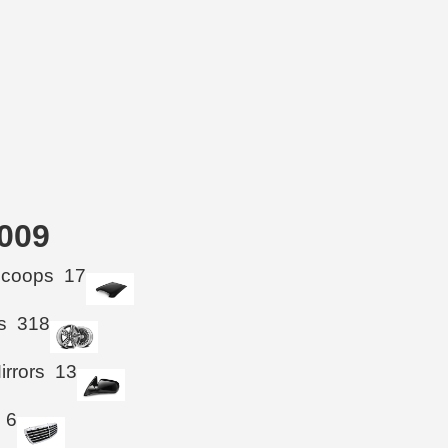
2009
Scoops
17
s
318
irrors
13
6